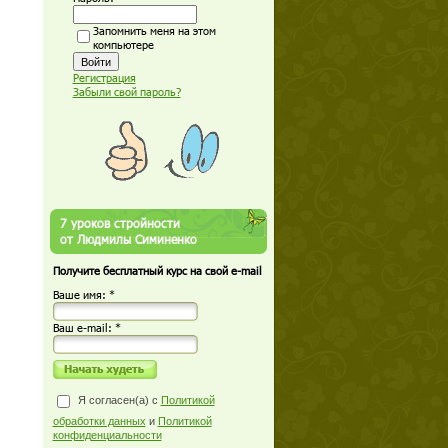
Запомнить меня на этом
компьютере
Регистрация
Забыли свой пароль?
7 уроков стройности
от Людмилы Симиненко
Получите бесплатный курс на свой e-mail
Ваше имя: *
Ваш е-mail: *
Я согласен(а) с
Политикой
обработки данных
и
Политикой
конфиденциальности