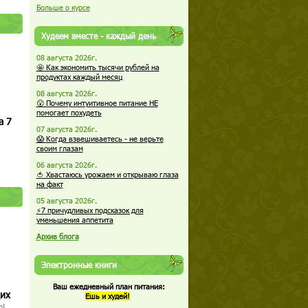
Больше о курсе
Худеем вместе - каждый день
08 августа 2026г.
🤩 Как экономить тысячи рублей на
продуктах каждый месяц
08 августа 2026г.
😮 Почему интуитивное питание НЕ
помогает похудеть
а 7
07 августа 2026г.
😱 Когда взвешиваетесь - не верьте
своим глазам
06 августа 2026г.
🍅 Хвастаюсь урожаем и открываю глаза
на факт
05 августа 2026г.
⚡7 причудливых подсказок для
уменьшения аппетита
Архив блога
Электронные книги
Ваш ежедневный план питания:
щих
Ешь и худей!
о!