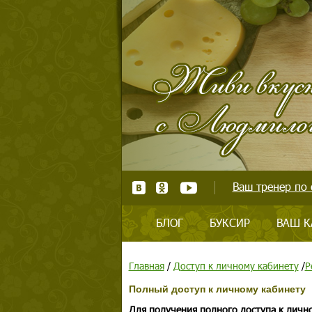
Ваш тренер по 
БЛОГ
БУКСИР
ВАШ К
Главная
/
Доступ к личному кабинету
/
Р
Полный доступ к личному кабинету
Для получения полного доступа к личн