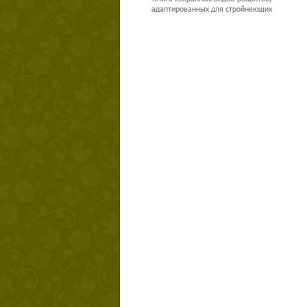
адаптированных для стройнеющих