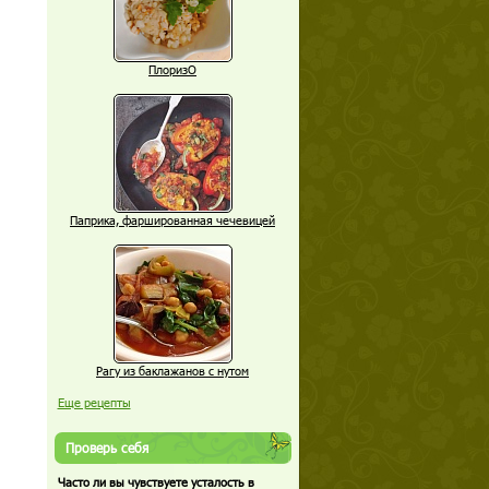
ПлоризО
Паприка, фаршированная чечевицей
Рагу из баклажанов с нутом
Еще рецепты
Проверь себя
Часто ли вы чувствуете усталость в