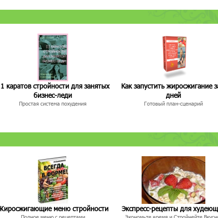
1 каратов стройности для занятых
Как запустить жиросжигание з
бизнес-леди
дней
Простая система похудения
Готовый план-сценарий
Жиросжигающие меню стройности
Экспресс-рецепты для худею
Полное меню с рецептами
Экономьте время и Стройнейте Вкусн