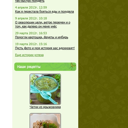
так быстро похудеть
4 апреля 2013г. 12:59
Как я перестала бояться еды и похудела
9 апреля 2012г. 10:18
О революции цели, ветре перемен и о
том, как далеко он меня унёс
29 марта 2012г. 16:53
Помогли картошка, фрукты и имбирь
19 марта 2012г. 15:16
Пусть фото и моя история вас вдохновят!
Еще истории успеха
Наши рецепты
Чатни из крыжовника