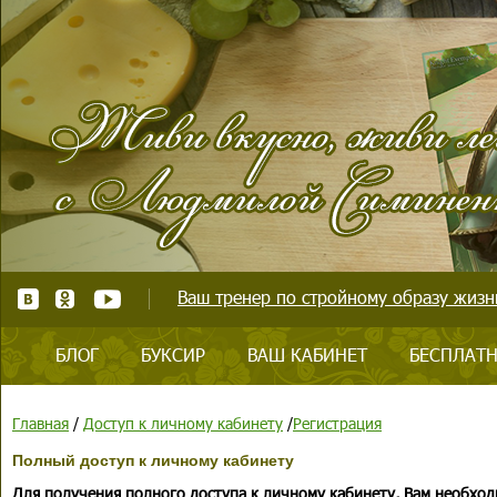
Ваш тренер по стройному образу жизни
БЛОГ
БУКСИР
ВАШ КАБИНЕТ
БЕСПЛАТН
Главная
/
Доступ к личному кабинету
/
Регистрация
Полный доступ к личному кабинету
Для получения полного доступа к личному кабинету, Вам необход