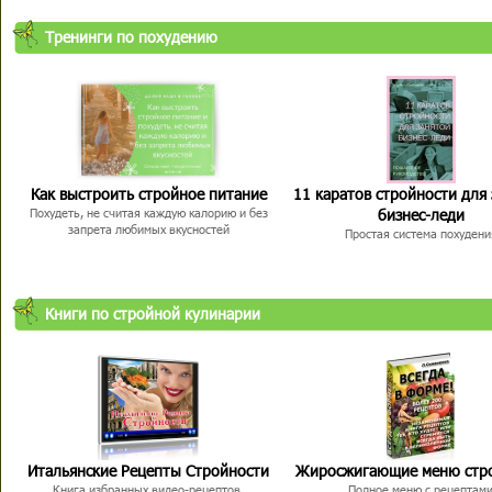
Тренинги по похудению
Как выстроить стройное питание
11 каратов стройности для
бизнес-леди
Похудеть, не считая каждую калорию и без
запрета любимых вкусностей
Простая система похудени
Книги по стройной кулинарии
Итальянские Рецепты Стройности
Жиросжигающие меню стр
Книга избранных видео-рецептов,
Полное меню с рецептам