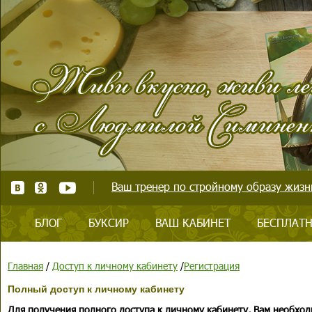
Ваш тренер по стройному образу жизни
БЛОГ
БУКСИР
ВАШ КАБИНЕТ
БЕСПЛАТН
Главная
/
Доступ к личному кабинету
/
Регистрация
Полный доступ к личному кабинету
Для получения полного доступа к личному кабинету, Вам необход