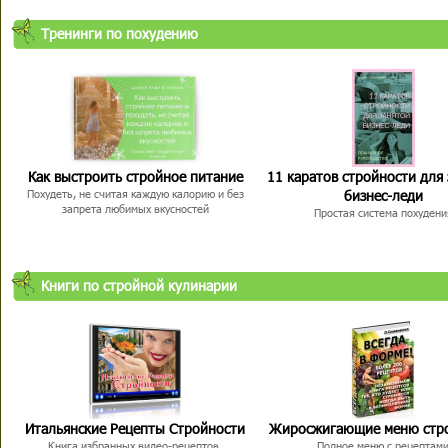
Тренинги по похудению
Как выстроить стройное питание
11 каратов стройности для
бизнес-леди
Похудеть, не считая каждую калорию и без
запрета любимых вкусностей
Простая система похудени
Книги по стройной кулинарии
Итальянские Рецепты Стройности
Жиросжигающие меню стр
Книга избранных видео-рецептов,
Полное меню с рецептам