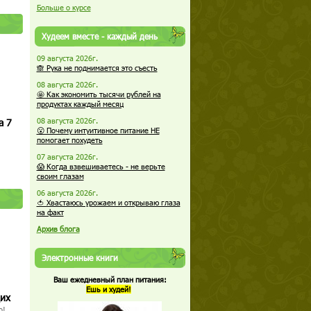
Больше о курсе
Худеем вместе - каждый день
09 августа 2026г.
🙈 Рука не поднимается это съесть
08 августа 2026г.
🤩 Как экономить тысячи рублей на
продуктах каждый месяц
а 7
08 августа 2026г.
😮 Почему интуитивное питание НЕ
помогает похудеть
07 августа 2026г.
😱 Когда взвешиваетесь - не верьте
своим глазам
06 августа 2026г.
🍅 Хвастаюсь урожаем и открываю глаза
на факт
Архив блога
Электронные книги
Ваш ежедневный план питания:
Ешь и худей!
щих
о!