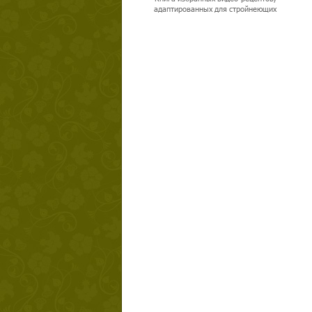
адаптированных для стройнеющих