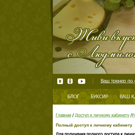
Ваш тренер по 
БЛОГ
БУКСИР
ВАШ К
Главная
/
Доступ к личному кабинету
/
Р
Полный доступ к личному кабинету
Для получения полного доступа к личн