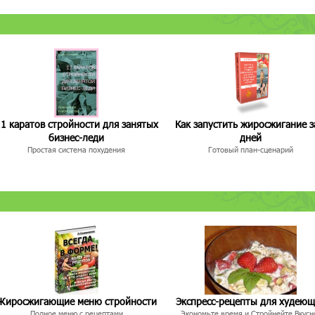
1 каратов стройности для занятых
Как запустить жиросжигание з
бизнес-леди
дней
Простая система похудения
Готовый план-сценарий
Жиросжигающие меню стройности
Экспресс-рецепты для худею
Полное меню с рецептами
Экономьте время и Стройнейте Вкусн