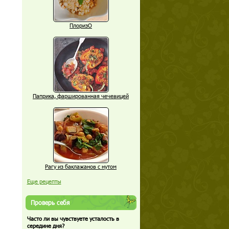
ПлоризО
Паприка, фаршированная чечевицей
Рагу из баклажанов с нутом
Еще рецепты
Проверь себя
Часто ли вы чувствуете усталость в
середине дня?