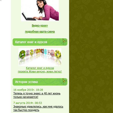
Видео-урок+
подробная карта-схема
Каталог книг и курсов
Каталог книг и курсов
проекта Живи вкусно, живи легко!
Истории успеха
16 ноября 2015г. 18:28
Теперь я точно знаю: в 40 лет жизнь
только начинается!
7 августа 2014г. 08:53
Знакомые удивлялись, как мне удалось
так быстро похудеть