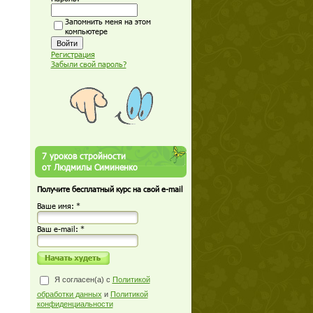
Запомнить меня на этом
компьютере
Регистрация
Забыли свой пароль?
7 уроков стройности
от Людмилы Симиненко
Получите бесплатный курс на свой e-mail
Ваше имя: *
Ваш е-mail: *
Я согласен(а) с
Политикой
обработки данных
и
Политикой
конфиденциальности