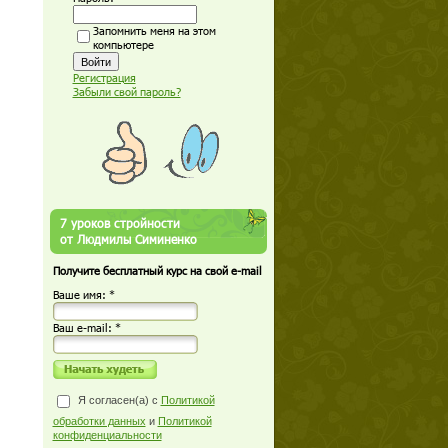
Запомнить меня на этом
компьютере
Регистрация
Забыли свой пароль?
7 уроков стройности
от Людмилы Симиненко
Получите бесплатный курс на свой e-mail
Ваше имя: *
Ваш е-mail: *
Я согласен(а) с
Политикой
обработки данных
и
Политикой
конфиденциальности