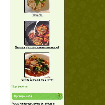
ПлоризО
Паприка, фаршированная чечевицей
Рагу из баклажанов с нутом
Еще рецепты
Проверь себя
Часто ли вы чувствуете усталость в