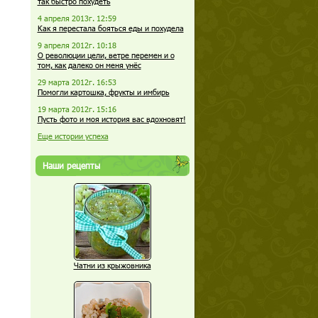
так быстро похудеть
4 апреля 2013г. 12:59
Как я перестала бояться еды и похудела
9 апреля 2012г. 10:18
О революции цели, ветре перемен и о
том, как далеко он меня унёс
29 марта 2012г. 16:53
Помогли картошка, фрукты и имбирь
19 марта 2012г. 15:16
Пусть фото и моя история вас вдохновят!
Еще истории успеха
Наши рецепты
Чатни из крыжовника