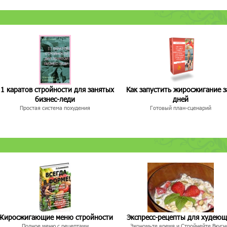
1 каратов стройности для занятых
Как запустить жиросжигание з
бизнес-леди
дней
Простая система похудения
Готовый план-сценарий
Жиросжигающие меню стройности
Экспресс-рецепты для худею
Полное меню с рецептами
Экономьте время и Стройнейте Вкусн