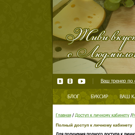
Ваш тренер по 
БЛОГ
БУКСИР
ВАШ К
Главная
/
Доступ к личному кабинету
/
Р
Полный доступ к личному кабинету
Для получения полного доступа к личн