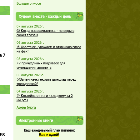
Больше о курсе
Худеем вместе - каждый день
07 августа 2026г.
😱 Когда взвешиваетесь - не верьте
своим глазам
06 августа 2026г.
🍅 Хвастаюсь урожаем и открываю глаза
на факт
а 7
05 августа 2026г.
⚡7 причудливых подсказок для
уменьшения аппетита
05 августа 2026г.
😮Зачем качку нюхать шоколад перед
тренировкой?
04 августа 2026г.
👌 Коктейль от тяги к сладкому за 2
минуты
Архив блога
Электронные книги
Ваш ежедневный план питания:
щих
Ешь и худей!
о!