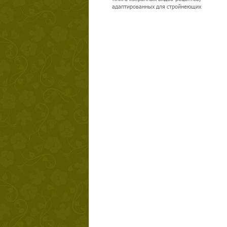
адаптированных для стройнеющих