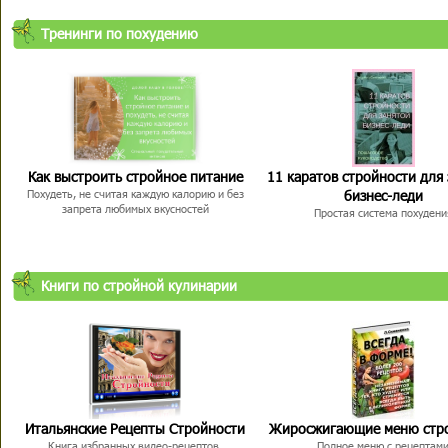
Тренинги по похудению
Как выстроить стройное питание
11 каратов стройности для
бизнес-леди
Похудеть, не считая каждую калорию и без
запрета любимых вкусностей
Простая система похудени
Книги по стройной кулинарии
Итальянские Рецепты Стройности
Жиросжигающие меню стр
Книга избранных видео-рецептов,
Полное меню с рецептам