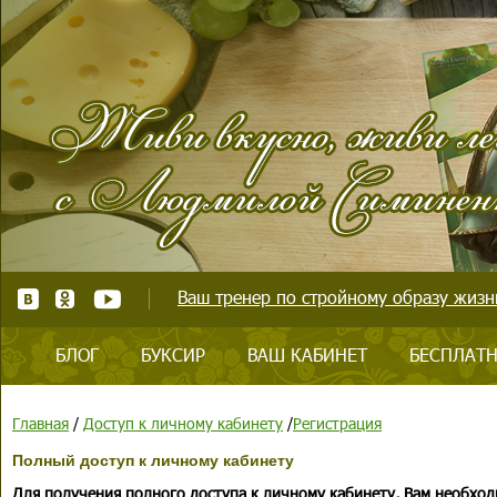
Ваш тренер по стройному образу жизни
БЛОГ
БУКСИР
ВАШ КАБИНЕТ
БЕСПЛАТН
Главная
/
Доступ к личному кабинету
/
Регистрация
Полный доступ к личному кабинету
Для получения полного доступа к личному кабинету, Вам необход