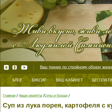
Ваш тренер по стройному образу жизни
БЛОГ
БУКСИР
ВАШ КАБИНЕТ
БЕСПЛАТН
Главная
/
Наши рецепты
/
Супы и борщи
/
Суп из лука порея, картофеля с 