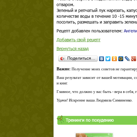
отваром.
Зеленый и репчатый лук нарезать, капу
количестве воды в течение 10 -15 минут
посолить, размешать и заправить зелен
Рецепт добавлен пользователем:
Ангел
Добавить свой рецепт
Вернуться назад
Поделиться…
Важно:
Получение моих советов не гарантиру
Ваш результат зависит от вашей мотивации, с
и книг.
Главное, что должно у вас быть - вера в себя,
Удачи! Искренне ваша Людмила Симиненко.
Тренинги по похудению