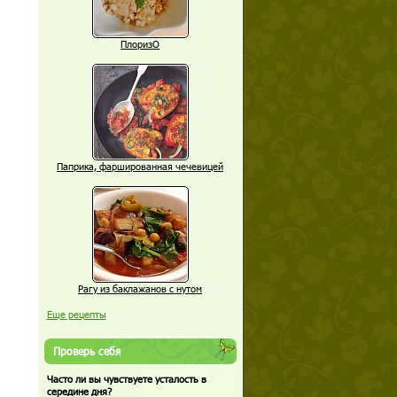
ПлоризО
Паприка, фаршированная чечевицей
Рагу из баклажанов с нутом
Еще рецепты
Проверь себя
Часто ли вы чувствуете усталость в
середине дня?