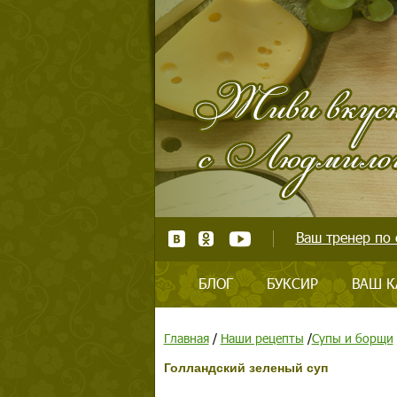
Ваш тренер по 
БЛОГ
БУКСИР
ВАШ К
Главная
/
Наши рецепты
/
Супы и борщи
Голландский зеленый суп