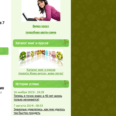
а 7
Видео-урок+
подробная карта-схема
Каталог книг и курсов
Каталог книг и курсов
проекта Живи вкусно, живи легко!
Истории успеха
щих
16 ноября 2015г. 18:28
о!
Теперь я точно знаю: в 40 лет жизнь
только начинается!
7 августа 2014г. 08:53
Знакомые удивлялись, как мне удалось
так быстро похудеть