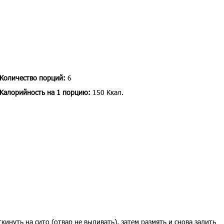
Количество порций:
6
Kалорийность на 1 порцию:
150 Ккал.
кинуть на сито (отвар не выливать), затем размять и снова залить