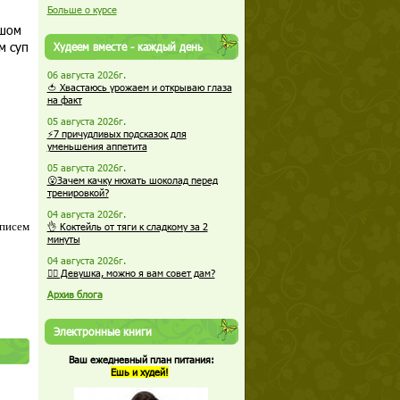
Больше о курсе
ьшом
м суп
Худеем вместе - каждый день
06 августа 2026г.
🍅 Хвастаюсь урожаем и открываю глаза
на факт
05 августа 2026г.
⚡7 причудливых подсказок для
уменьшения аппетита
05 августа 2026г.
😮Зачем качку нюхать шоколад перед
тренировкой?
04 августа 2026г.
 писем
👌 Коктейль от тяги к сладкому за 2
минуты
04 августа 2026г.
🏋️‍♀️ Девушка, можно я вам совет дам?
Архив блога
Электронные книги
Ваш ежедневный план питания:
Ешь и худей!