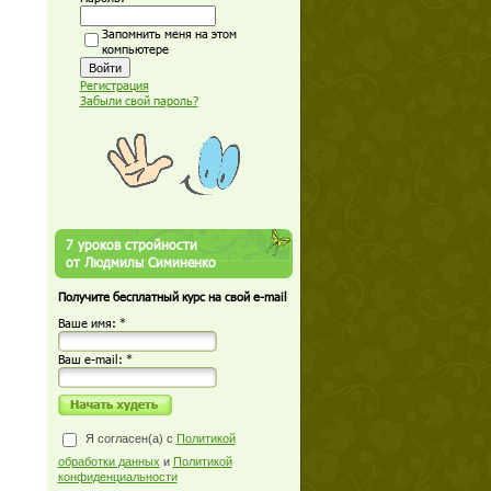
Запомнить меня на этом
компьютере
Регистрация
Забыли свой пароль?
7 уроков стройности
от Людмилы Симиненко
Получите бесплатный курс на свой e-mail
Ваше имя: *
Ваш е-mail: *
Я согласен(а) с
Политикой
обработки данных
и
Политикой
конфиденциальности