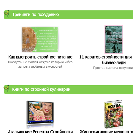
Тренинги по похудению
Как выстроить стройное питание
11 каратов стройности для
бизнес-леди
Похудеть, не считая каждую калорию и без
запрета любимых вкусностей
Простая система похудени
Книги по стройной кулинарии
Итальянские Рецепты Стройности
Жиросжигающие меню стр