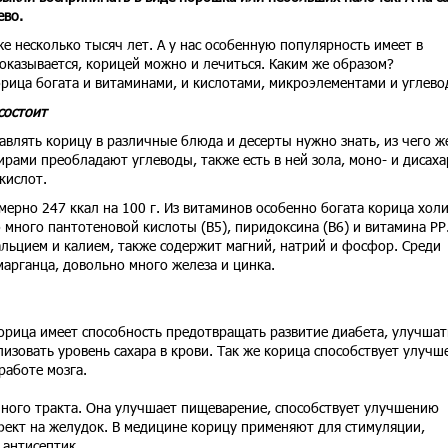
ево.
же несколько тысяч лет. А у нас особенную популярность имеет в
 оказывается, корицей можно и лечиться. Каким же образом?
орица богата и витаминами, и кислотами, микроэлементами и углево
состоит
влять корицу в различные блюда и десерты нужно знать, из чего ж
жирами преобладают углеводы, также есть в ней зола, моно- и дисах
кислот.
ерно 247 ккал на 100 г. Из витаминов особенно богата корица хол
 много пантотеновой кислоты (В5), пиридоксина (В6) и витамина РР.
льцием и калием, также содержит магний, натрий и фосфор. Среди
арганца, довольно много железа и цинка.
орица имеет способность предотвращать развитие диабета, улучшат
изовать уровень сахара в крови. Так же корица способствует улуч
работе мозга.
ного тракта. Она улучшает пищеварение, способствует улучшению
ект на желудок. В медицине корицу применяют для стимуляции,
 антисептик.