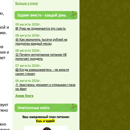
Больше о курсе
ю,
Худеем вместе - каждый день
09 августа 2026г.
ной и
🙈 Рука не поднимается это съесть
ами.
08 августа 2026г.
🤩 Как экономить тысячи рублей на
продуктах каждый месяц
ов
08 августа 2026г.
ния и
😮 Почему интуитивное питание НЕ
ает
помогает похудеть
07 августа 2026г.
😱 Когда взвешиваетесь - не верьте
своим глазам
06 августа 2026г.
🍅 Хвастаюсь урожаем и открываю глаза
на факт
Архив блога
твует
Электронные книги
ужно
Ваш ежедневный план питания:
Ешь и худей!
ожно
ужина