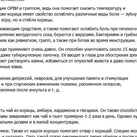
им ОРВИ и гриппом, ведь она помогает снизить температуру и
кже корица имеет свойство ослаблять различные виды боли — зубну
 кору, но и стебли корицы.
ижающим средством, а также помогают ослабить боль при печеноч
еление желудочного сока, борются с вирусами, бактериями и грибк
ях как ревматизм, грипп, а также при болях во время менструации.
воде применяют очень давно. Он способен уничтожить около 15 вид
даже туберкулезную палочку. Её вводят в глаза для обострения зре
ает растворять камни, избавиться от опухолей живота и даже помог
нных язвах.
чения депрессий, неврозов, для улучшения памяти и стимуляции
 и при старческих изменениях психики, рассеянном склерозе,
вления после инсульта и т. д.
ть чай из корицы, имбиря, кардамона и гвоздики. Он также способс
вы заваривают как чай и пьют примерно 1-2 раза в день. Однако н
малыми дозами и в малой концентрации.
смеси. Также от кашля хорошо помогает отвар с корицей. Специю м
ь и охладить. Пить такой отвар рекомендуют перед обедом и после 