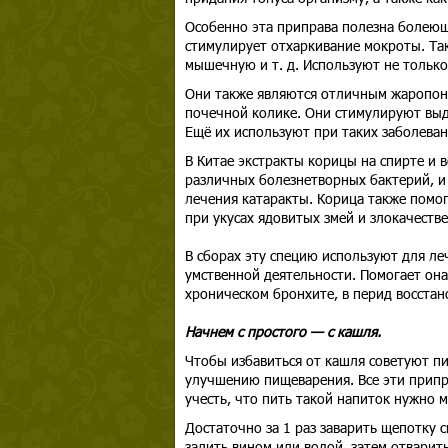
Особенно эта приправа полезна болеющ
стимулирует отхаркивание мокроты. Та
мышечную и т. д. Используют не только
Они также являются отличным жаропон
почечной колике. Они стимулируют выд
Ещё их используют при таких заболевани
В Китае экстракты корицы на спирте и 
различных болезнетворных бактерий, и 
лечения катаракты. Корица также помог
при укусах ядовитых змей и злокачестве
В сборах эту специю используют для ле
умственной деятельности. Помогает она
хроническом бронхите, в перид восстано
Начнем с простого — с кашля.
Чтобы избавиться от кашля советуют пи
улучшению пищеварения. Все эти припра
учесть, что пить такой напиток нужно 
Достаточно за 1 раз заварить щепотку 
залить вином или водой, затем отварит