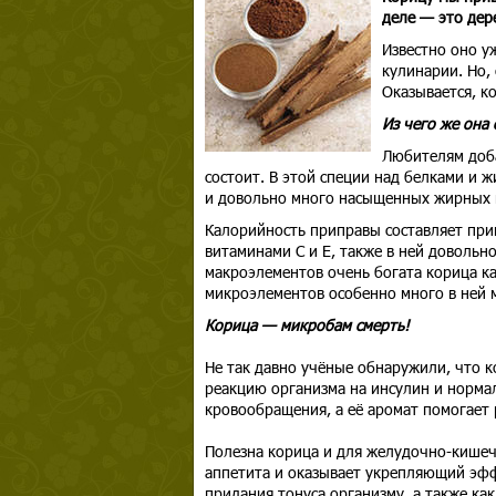
деле — это дер
Известно оно у
кулинарии. Но,
Оказывается, к
Из чего же она 
Любителям доба
состоит. В этой специи над белками и 
и довольно много насыщенных жирных 
Калорийность приправы составляет прим
витаминами С и Е, также в ней довольно
макроэлементов очень богата корица ка
микроэлементов особенно много в ней м
Корица — микробам смерть!
Не так давно учёные обнаружили, что к
реакцию организма на инсулин и нормал
кровообращения, а её аромат помогает 
Полезна корица и для желудочно-кишеч
аппетита и оказывает укрепляющий эфф
придания тонуса организму, а также как