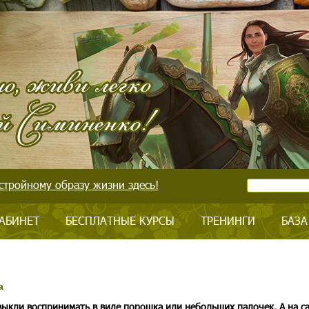
стройному образу жизни здесь!
АБИНЕТ
БЕСПЛАТНЫЕ КУРСЫ
ТРЕНИНГИ
БАЗА
а
ыкли воспринимать в виде порошка или небольших палочек. А на с