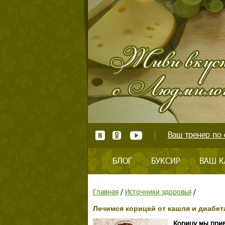
Ваш тренер по 
БЛОГ
БУКСИР
ВАШ К
Главная
/
Источники здоровья
/
Лечимся корицей от кашля и диабет
Корицу мы прив