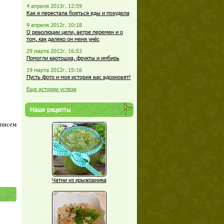
4 апреля 2013г. 12:59
Как я перестала бояться еды и похудела
9 апреля 2012г. 10:18
О революции цели, ветре перемен и о
том, как далеко он меня унёс
29 марта 2012г. 16:53
Помогли картошка, фрукты и имбирь
19 марта 2012г. 15:16
Пусть фото и моя история вас вдохновят!
Еще истории успеха
Наши рецепты
 писем
Чатни из крыжовника