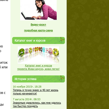
Видео-урок+
подробная карта-схема
Каталог книг и курсов
ию
ю
питок
Каталог книг и курсов
й или
проекта Живи вкусно, живи легко!
Истории успеха
16 ноября 2015г. 18:28
Теперь я точно знаю: в 40 лет жизнь
ов с
только начинается!
7 августа 2014г. 08:53
Знакомые удивлялись, как мне удалось
цы
так быстро похудеть