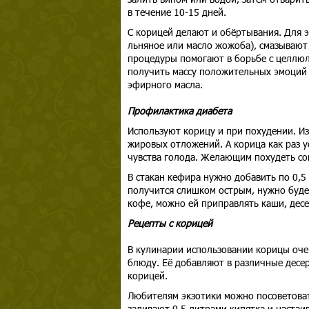
в течение 10-15 дней.
С корицей делают и обёртывания. Для 
льняное или масло жожоба), смазывают
процедуры помогают в борьбе с целлюл
получить массу положительных эмоций 
эфирного масла.
Профилактика диабета
Используют корицу и при похудении. Из
жировых отложений. А корица как раз у
чувства голода. Желающим похудеть со
В стакан кефира нужно добавить по 0,5
получится слишком острым, нужно будет
кофе, можно ей приправлять каши, десер
Рецепты с корицей
В кулинарии использовании корицы оче
блюду. Её добавляют в различные десер
корицей.
Любителям экзотики можно посоветоват
заливают 0,5 литрами кипятка и настаи