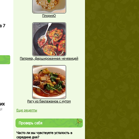
ПлоризО
а 7
Паприка, фаршированная чечевицей
Рагу из баклажанов с нутом
щих
о!
Еще рецепты
Проверь себя
Часто ли вы чувствуете усталость в
середине дня?