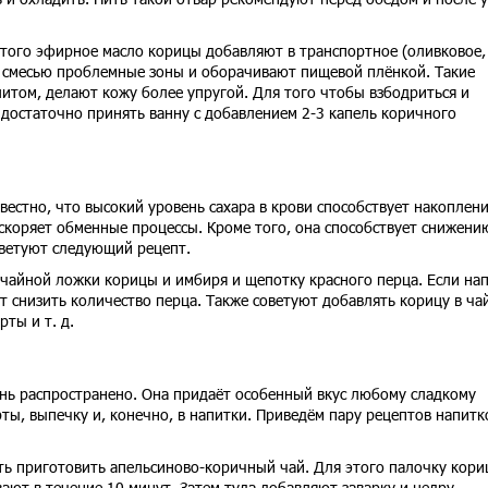
этого эфирное масло корицы добавляют в транспортное (оливковое,
 смесью проблемные зоны и оборачивают пищевой плёнкой. Такие
итом, делают кожу более упругой. Для того чтобы взбодриться и
достаточно принять ванну с добавлением 2-3 капель коричного
вестно, что высокий уровень сахара в крови способствует накоплен
скоряет обменные процессы. Кроме того, она способствует снижени
ветуют следующий рецепт.
 чайной ложки корицы и имбиря и щепотку красного перца. Если на
 снизить количество перца. Также советуют добавлять корицу в ча
ты и т. д.
нь распространено. Она придаёт особенный вкус любому сладкому
ты, выпечку и, конечно, в напитки. Приведём пару рецептов напитк
ь приготовить апельсиново-коричный чай. Для этого палочку кори
вают в течение 10 минут. Затем туда добавляют заварку и цедру