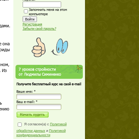
Запомнить меня на этом
компьютере
Регистрация
дами.
Забыли свой пароль?
е она
ариды
ином,
7 уроков стройности
 Из
от Людмилы Симиненко
Получите бесплатный курс на свой e-mail
Ваше имя: *
Ваш е-mail: *
ь
шению
Я согласен(а) с
Политикой
обработки данных
и
Политикой
конфиденциальности