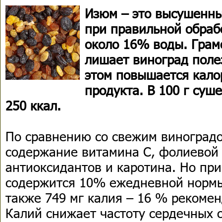
Изюм – это высушенны
при правильной обрабо
около 16% воды. Грам
лишает виноград поле
этом повышается кало
продукта. В 100 г суш
250 ккал.
По сравнению со свежим виноград
содержание витамина С, фолиевой 
антиоксидантов и каротина. Но при
содержится 10% ежедневной нормы к
также 749 мг калия – 16 % рекоме
Калий снижает частоту сердечных 