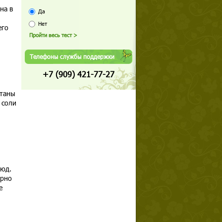
на в
Да
Нет
его
Телефоны службы поддержки
+7 (909) 421-77-27
итаны
 соли
люд.
орно
е