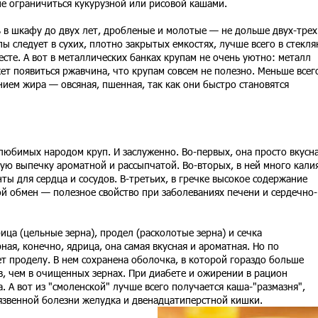
е ограничиться кукурузной или рисовой кашами.
 в шкафу до двух лет, дробленые и молотые — не дольше двух-трех
ы следует в сухих, плотно закрытых емкостях, лучше всего в стекл
есте. А вот в металлических банках крупам не очень уютно: металл
ет появиться ржавчина, что крупам совсем не полезно. Меньше всег
ием жира — овсяная, пшенная, так как они быстро становятся
любимых народом круп. И заслуженно. Во-первых, она просто вкусна
ю выпечку ароматной и рассыпчатой. Во-вторых, в ней много кали
ты для сердца и сосудов. В-третьих, в гречке высокое содержание
й обмен — полезное свойство при заболеваниях печени и сердечно-
ица (цельные зерна), продел (расколотые зерна) и сечка
ая, конечно, ядрица, она самая вкусная и ароматная. Но по
т проделу. В нем сохранена оболочка, в которой гораздо больше
, чем в очищенных зернах. При диабете и ожирении в рацион
 А вот из "смоленской" лучше всего получается каша-"размазня",
звенной болезни желудка и двенадцатиперстной кишки.