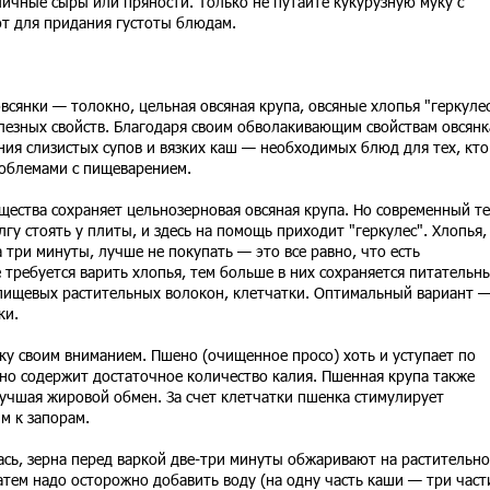
личные сыры или пряности. Только не путайте кукурузную муку с
т для придания густоты блюдам.
всянки — толокно, цельная овсяная крупа, овсяные хлопья "геркулес
езных свойств. Благодаря своим обволакивающим свойствам овсянк
ия слизистых супов и вязких каш — необходимых блюд для тех, кто
роблемами с пищеварением.
щества сохраняет цельнозерновая овсяная крупа. Но современный т
гу стоять у плиты, и здесь на помощь приходит "геркулес". Хлопья,
 три минуты, лучше не покупать — это все равно, что есть
требуется варить хлопья, тем больше в них сохраняется питательн
 пищевых растительных волокон, клетчатки. Оптимальный вариант 
ки.
ку своим вниманием. Пшено (очищенное просо) хоть и уступает по
 но содержит достаточное количество калия. Пшенная крупа также
учшая жировой обмен. За счет клетчатки пшенка стимулирует
м к запорам.
ась, зерна перед варкой две-три минуты обжаривают на растительн
Затем надо осторожно добавить воду (на одну часть каши — три част