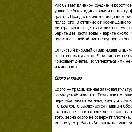
Рис бывает длинно-, средне- и коротко
упаковке были одинаковыми по цвету, 
другой. Правда, в белом очищенном рис
полезного. В отличие от неочищенного 
минеральные вещества и микроэлементы.
берите две части воды и варите около 
промывать любой рис перед приготовле
Слизистый рисовый отвар издавна приме
аглютеновых диетах. Если рис замочить
"рисовые" диеты. Но увлекаться ими не
и минералы.
Сорго и кинва
Сорго — традиционная злаковая культу
засухоустойчивостью. Различают множес
перерабатывают на муку, крупу и крахм
Польза сорго заключается главным обр
сказывается на мозговой деятельности,
того, зерна сорго не содержат глютена.
можно употреблять больным целиакией