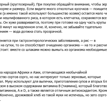
зерный (круглозерный). При покупке обращайте внимание, чтобы зер
форме и размеру. Если видите много отколотых кусочков — поищите
е (а именно такой используют большинство хозяек) остается мало ч
и нешлифованного риса, в котором есть клетчатка, сохраняются все
 Он хуже разваривается, поэтому при готовке на одну часть крупы
40 минут на медленном огне. И, конечно, не забывайте тщательно
нием — вода должна стать прозрачной.
няется при гастроэнтерологических заболеваниях, а рис — в
 на сутки, то он способствует очищению организма — на то и рассч
 стоит: вместе со шлаками можно вымыть из организма необходимые
ра народов Африки и Азии, отличающаяся необычайной
тво сортов сорго, но нас интересуют только зерновые, которые
ал. Муку используют для выпечки, приготовления супов и вторых б
азом в высоком содержании витамина В (тиамина), который благотв
 витаминов, А и D, а также является отличным антиоксидантом. Кром
 Конечно, дрожжевой хлеб из такой муки не испечешь, но зато сорго
.