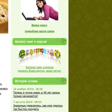
Видео-урок+
подробная карта-схема
Каталог книг и курсов
Каталог книг и курсов
проекта Живи вкусно, живи легко!
Истории успеха
ть
резко
16 ноября 2015г. 18:28
Теперь я точно знаю: в 40 лет жизнь
.
только начинается!
7 августа 2014г. 08:53
Знакомые удивлялись, как мне удалось
так быстро похудеть