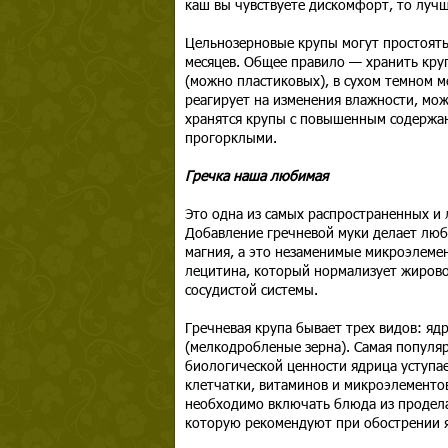
каш вы чувствуете дискомфорт, то лучш
Цельнозерновые крупы могут простоять
месяцев. Общее правило — хранить круп
(можно пластиковых), в сухом темном м
реагирует на изменения влажности, мож
хранятся крупы с повышенным содержан
прогорклыми.
Гречка наша любимая
Это одна из самых распространенных и 
Добавление гречневой муки делает любу
магния, а это незаменимые микроэлемен
лецитина, который нормализует жирово
сосудистой системы.
Гречневая крупа бывает трех видов: ядр
(мелкодробленые зерна). Самая популярн
биологической ценности ядрица уступае
клетчатки, витаминов и микроэлементов
необходимо включать блюда из продела.
которую рекомендуют при обострении я