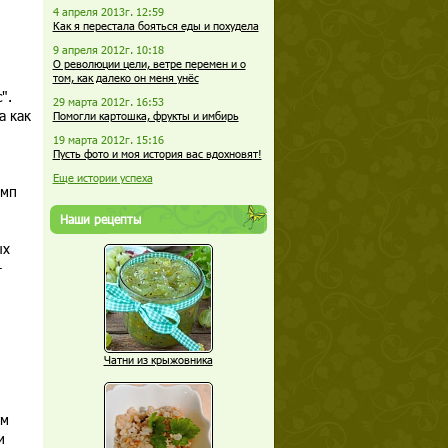
4 апреля 2013г. 12:59
Как я перестала бояться еды и похудела
9 апреля 2012г. 10:18
О революции цели, ветре перемен и о
том, как далеко он меня унёс
".
29 марта 2012г. 16:53
а как
Помогли картошка, фрукты и имбирь
19 марта 2012г. 15:16
Пусть фото и моя история вас вдохновят!
Еще истории успеха
емп
Наши рецепты
ых
—
Чатни из крыжовника
ом
и