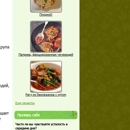
ПлоризО
крупа
Паприка, фаршированная чечевицей
юдей,
Рагу из баклажанов с нутом
Еще рецепты
ущает
Проверь себя
е
Часто ли вы чувствуете усталость в
середине дня?