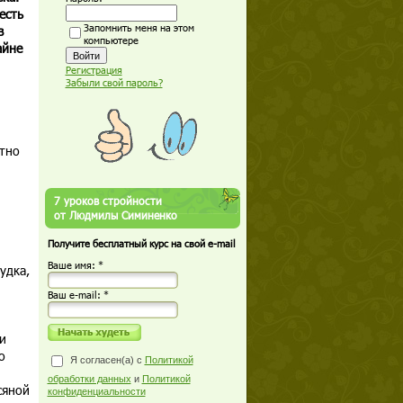
есть
Запомнить меня на этом
в
компьютере
айне
Регистрация
Забыли свой пароль?
тно
7 уроков стройности
от Людмилы Симиненко
Получите бесплатный курс на свой e-mail
Ваше имя: *
удка,
Ваш е-mail: *
и
о
Я согласен(а) с
Политикой
обработки данных
и
Политикой
сяной
конфиденциальности