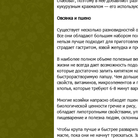
слабоват, поэтому в нее добавляют раз
кукурузным крахмалом — его использую
Овсянка и пшено
Существует несколько разновидностей о
Все они обладают большим набором пол
нельзя лучше подходит для приготовлен
страдает гастритом, язвой желудка и п
В наиболее полном объеме полезные ве
жизни не всегда дает возможность подол
которые достаточно залить кипятком на
быстрорастворимую лапшу. Чем дольше 
свойств, витаминов, микроэлементов и
хлопья, которые требуют 6-8 минут вар
Многие хозяйки напрасно обходят пшен
биологической ценности гречке и рису,
обладает липотропными свойствами, ул
пищеварение и полезна людям, склонны
Чтобы крупа лучше и быстрее разварил
масле, пока они не начнут трескаться. 