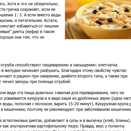
ть. Хотя и это не обязательно.
тв гречка сохраняет, если ее
шении 1: 3. А если вместо воды
куснее, и питательнее. Кстати,
помогает избавиться от лишних
евые" диеты (кефир в таком
Хороши они тем, что не
и отруби способствуют пищеварению и насыщению: клетчатка
 в желудке начинает разбухать. Благодаря этому свойству чувство
ючают в рацион при ожирении, диабете второго типа, а также при
ат лечил запоры при помощи отрубей.
аком виде эта пища довольно тяжелая для переваривания, чего не
 усваивается кукуруза и в виде каши из дробленых зерен (одна час
и воды, пополам с молоком, варить 15-20 минут). Кукурузная крупа 
 в кишечнике, поэтому ее рекомендуют при заболеваниях кишечника
в аглютеновых диетах, добавляют в супы и в выпечку (хлеб, блины).
 как альтернатива картофельному пюре. Правда, вкус у поленты