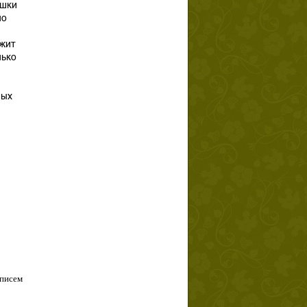
ышки
ло
ржит
лько
ных
 писем