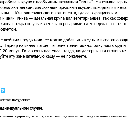
пробовать крупу с необычным названием "кинва". Маленькие зерн
 обладают легким, изысканным ореховым вкусом, покорившим нема
одины — Южноамериканского континента, где ее выращивали и
 и инки. Кинва — идеальная крупа для вегетарианцев, так как соде
кинва прекрасно усваивается и переваривается, что делает ее не то
родуктом.
 с любыми продуктами: ее можно добавлять в супы и в состав овощ
су. Гарнир из кинвы готовят вполне традиционно: одну часть крупы
5-20 минут. Готовность наступает тогда, когда зернышки становятся
йте эту замечательную кашу — не пожалеете.
ет вам похудение!
индивидуальном случае.
остояния здоровья, от того, насколько тщательно вы следуете моим советам из