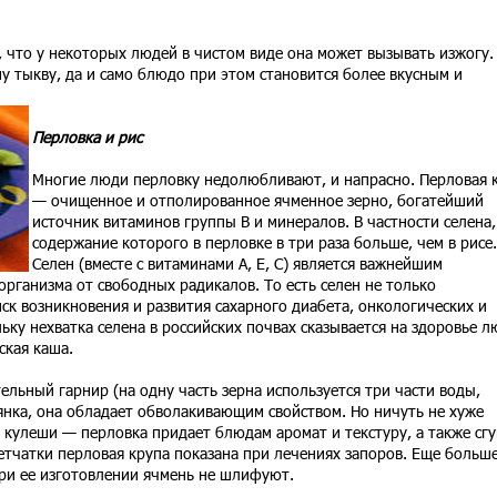
 что у некоторых людей в чистом виде она может вызывать изжогу.
шу тыкву, да и само блюдо при этом становится более вкусным и
Перловка и рис
Многие люди перловку недолюбливают, и напрасно. Перловая 
— очищенное и отполированное ячменное зерно, богатейший
источник витаминов группы В и минералов. В частности селена,
содержание которого в перловке в три раза больше, чем в рисе.
Селен (вместе с витаминами А, Е, С) является важнейшим
рганизма от свободных радикалов. То есть селен не только
иск возникновения и развития сахарного диабета, онкологических и
ьку нехватка селена в российских почвах сказывается на здоровье л
ская каша.
ельный гарнир (на одну часть зерна используется три части воды,
сянка, она обладает обволакивающим свойством. Но ничуть не хуже
), кулеши — перловка придает блюдам аромат и текстуру, а также сг
етчатки перловая крупа показана при лечениях запоров. Еще больш
при ее изготовлении ячмень не шлифуют.