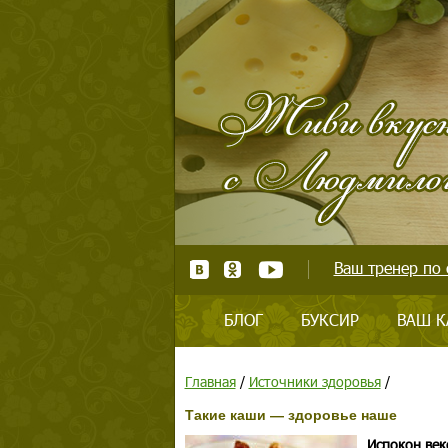
Ваш тренер по 
БЛОГ
БУКСИР
ВАШ К
Главная
/
Источники здоровья
/
Такие каши — здоровье наше
Испокон век