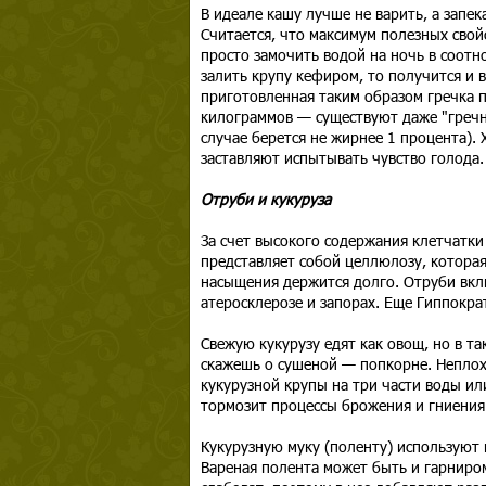
В идеале кашу лучше не варить, а запека
Считается, что максимум полезных свойс
просто замочить водой на ночь в соотно
залить крупу кефиром, то получится и в
приготовленная таким образом гречка 
килограммов — существуют даже "гречн
случае берется не жирнее 1 процента). 
заставляют испытывать чувство голода.
Отруби и кукуруза
За счет высокого содержания клетчатк
представляет собой целлюлозу, которая
насыщения держится долго. Отруби вкл
атеросклерозе и запорах. Еще Гиппокр
Свежую кукурузу едят как овощ, но в т
скажешь о сушеной — попкорне. Неплохо
кукурузной крупы на три части воды ил
тормозит процессы брожения и гниения
Кукурузную муку (поленту) используют 
Вареная полента может быть и гарниром