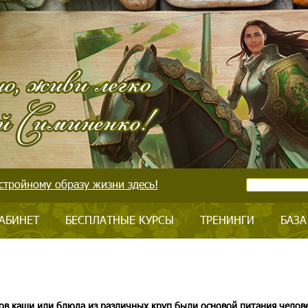
стройному образу жизни здесь!
АБИНЕТ
БЕСПЛАТНЫЕ КУРСЫ
ТРЕНИНГИ
БАЗА
ов каши или блюда из различных круп были основой питания челове