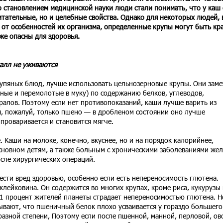
о становлением медицинской науки люди стали понимать, что у каш 
итательные, но и целебные свойства. Однако для некоторых людей, 
 от особенностей их организма, определенные крупы могут быть кр
же опасны для здоровья.
алл не уживаются
упяных блюд, лучше использовать цельнозерновые крупы. Они заме
леные и перемолотые в муку) по содержанию белков, углеводов,
ралов. Поэтому если нет противопоказаний, каши лучше варить из
я, пожалуй, только пшено — в дробленом состоянии оно лучше
проваривается и становится мягче.
. Каши на молоке, конечно, вкуснее, но и на порядок калорийнее,
сновном детям, а также больным с хроническими заболеваниями жел
сле хирургических операций.
нести вред здоровью, особенно если есть непереносимость глютена.
лейковина. Он содержится во многих крупах, кроме риса, кукурузы 
о 1 процент жителей планеты страдает непереносимостью глютена. Н
ывают, что пшеничный белок плохо усваивается у гораздо большего
азной степени, Поэтому если после пшенной, манной, перловой, ов