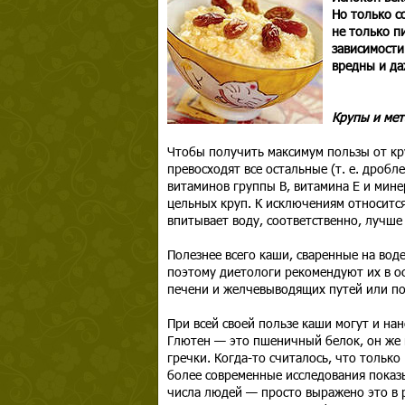
Но только с
не только п
зависимости
вредны и да
Крупы и мет
Чтобы получить максимум пользы от кр
превосходят все остальные (т. е. дроб
витаминов группы В, витамина Е и мине
цельных круп. К исключениям относитс
впитывает воду, соответственно, лучше 
Полезнее всего каши, сваренные на воде
поэтому диетологи рекомендуют их в о
печени и желчевыводящих путей или по
При всей своей пользе каши могут и на
Глютен — это пшеничный белок, он же к
гречки. Когда-то считалось, что тольк
более современные исследования показ
числа людей — просто выражено это в р