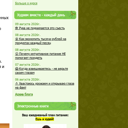
Больше о курсе
Худеем вместе - каждый день
янных
09 августа 2026г.
о
🙈 Рука не поднимается это съесть
08 августа 2026г.
🤩 Как экономить тысячи рублей на
продуктах каждый месяц
08 августа 2026г.
😮 Почему интуитивное питание НЕ
помогает похудеть
.
07 августа 2026г.
я и
😱 Когда взвешиваетесь - не верьте
своим глазам
06 августа 2026г.
🍅 Хвастаюсь урожаем и открываю глаза
на факт
Архив блога
Электронные книги
Ваш ежедневный план питания:
Ешь и худей!