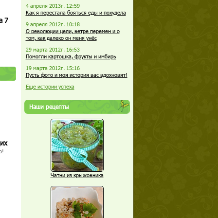
4 апреля 2013г. 12:59
Как я перестала бояться еды и похудела
а 7
9 апреля 2012г. 10:18
О революции цели, ветре перемен и о
том, как далеко он меня унёс
29 марта 2012г. 16:53
Помогли картошка, фрукты и имбирь
19 марта 2012г. 15:16
Пусть фото и моя история вас вдохновят!
Еще истории успеха
Наши рецепты
щих
о!
Чатни из крыжовника