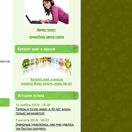
Видео-урок+
подробная карта-схема
Каталог книг и курсов
 писем
Каталог книг и курсов
проекта Живи вкусно, живи легко!
Истории успеха
16 ноября 2015г. 18:28
Теперь я точно знаю: в 40 лет жизнь
только начинается!
7 августа 2014г. 08:53
Знакомые удивлялись, как мне удалось
так быстро похудеть