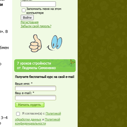
ми
Запомнить меня на этом
компьютере
Регистрация
Забыли свой пароль?
». В
обмен
о
7 уроков стройности
от Людмилы Симиненко
Получите бесплатный курс на свой e-mail
Ваше имя: *
Ваш е-mail: *
Я согласен(а) с
Политикой
 3–4
обработки данных
и
Политикой
о
конфиденциальности