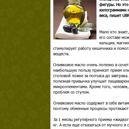
фигуры. Но это
килограммами н
веса, пишет UBR
Мало кто знает
его составе мо
кальция, магни
стимулирует работу кишечника и помог
веществ.
Оливковое масло очень полезно в сочет
наибольшую пользу принесет прием оли
столовой ложке за полчаса до завтрака.
полезная привычка улучшит пищеварени
микроэлементами. Кроме того, человек
проблем со стулом.
Оливковое масло содержит в себе вита
поэтому обменные процессы протекают 
За 1 месяц регулярного приема «жидког
кг. А если еще отказаться от мучного и