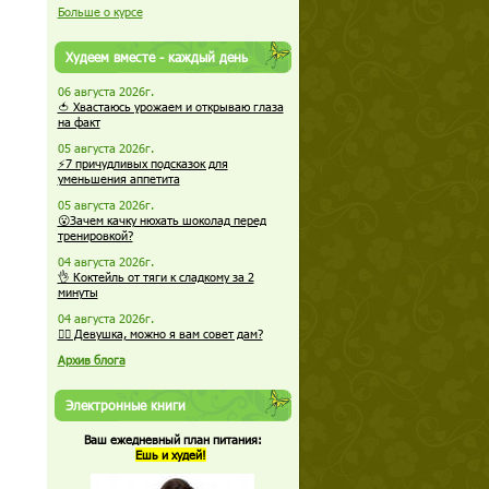
Больше о курсе
Худеем вместе - каждый день
06 августа 2026г.
🍅 Хвастаюсь урожаем и открываю глаза
на факт
05 августа 2026г.
⚡7 причудливых подсказок для
уменьшения аппетита
05 августа 2026г.
😮Зачем качку нюхать шоколад перед
тренировкой?
04 августа 2026г.
👌 Коктейль от тяги к сладкому за 2
минуты
04 августа 2026г.
🏋️‍♀️ Девушка, можно я вам совет дам?
Архив блога
Электронные книги
Ваш ежедневный план питания:
Ешь и худей!