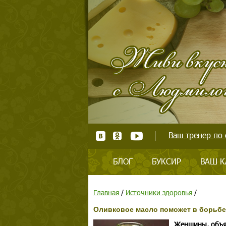
Ваш тренер по 
БЛОГ
БУКСИР
ВАШ К
Главная
/
Источники здоровья
/
Оливковое масло поможет в борьбе
Женщины, объяв