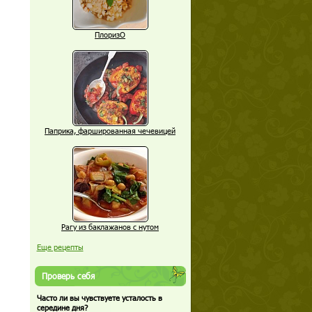
ПлоризО
Паприка, фаршированная чечевицей
Рагу из баклажанов с нутом
Еще рецепты
Проверь себя
Часто ли вы чувствуете усталость в
середине дня?