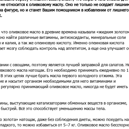
 не относится к оливковому маслу. Оно не только не оседает лишни
а фигуре, но и станет Вашим помощником в избавлении от лишнего
.
, что оливковое масло в древние времена называли «жидким золотом
жно найти различные витамины, антиоксиданты, минеральные соли
я и калия, а так же олеиновую кислоту. Именно олеиновая кислота
ает мозгу соблюдать контроль над аппетитом, а еще она улучшает 
ании с овощами, поэтому является лучшей заправкой для салатов. Н
вкового масла натощак. Его необходимо принимать ежедневно по 1
 В этих целях лучше брать масла первого холодного отжима. Эта
е и насытит организм необходимыми для него витаминами и
, регулярно принимающий оливковое масло, никогда не будет иметь
мины, выступающие катализаторами обменных веществ в организме,
быстрей. Всё это способствует уменьшению массы тела.
о золота» натощак, даже без соблюдения диеты, можно похудеть на
 сладкого, то можно избавиться от 5–7 кг. Оливковое масло бесспорн