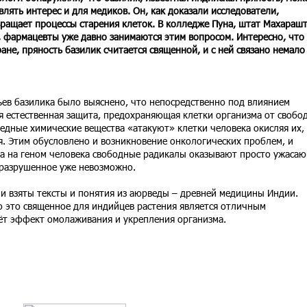
влять интерес и для медиков. Он, как доказали исследователи,
ращает процессы старения клеток. В колледже Пуна, штат Махараш
, фармацевты уже давно занимаются этим вопросом. Интересно, что 
ране, пряность базилик считается священной, и с ней связано немало
ьев базилика было выяснено, что непосредственно под влиянием
тся естественная защита, предохраняющая клетки организма от свобо
редные химические вещества «атакуют» клетки человека окисляя их, 
я. Этим обусловлено и возникновение онкологических проблем, и
 а на геном человека свободные радикалы оказывают просто ужаса
 разрушенное уже невозможно.
ли взяты тексты и понятия из аюрведы – древней медицины Индии.
о это священное для индийцев растения является отличным
аёт эффект омолаживания и укрепления организма.