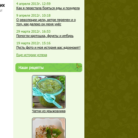
4 апреля 2013г. 12:59
щих
Как я перестала бояться еды и похудела
о!
9 апреля 2012г. 10:18
О революции цели, ветре перемен и о
том, как далеко он меня унёс
29 марта 2012г. 16:53
Помогли картошка, фрукты и имбирь
19 марта 2012г. 15:16
Пусть фото и моя история вас вдохновят!
Еще истории успеха
Наши рецепты
Чатни из крыжовника