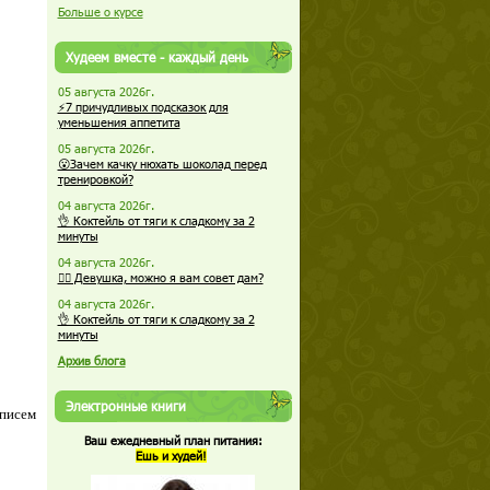
Больше о курсе
Худеем вместе - каждый день
05 августа 2026г.
⚡7 причудливых подсказок для
уменьшения аппетита
05 августа 2026г.
😮Зачем качку нюхать шоколад перед
тренировкой?
04 августа 2026г.
👌 Коктейль от тяги к сладкому за 2
минуты
04 августа 2026г.
🏋️‍♀️ Девушка, можно я вам совет дам?
04 августа 2026г.
👌 Коктейль от тяги к сладкому за 2
минуты
Архив блога
Электронные книги
 писем
Ваш ежедневный план питания:
Ешь и худей!