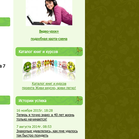
Видео-урок+
подробная карта-схема
Каталог книг и курсов
а 7
Каталог книг и курсов
проекта Живи вкусно, живи легко!
Истории успеха
16 ноября 2015г. 18:28
Теперь я точно знаю: в 40 лет жизнь
только начинается!
7 августа 2014г. 08:53
Знакомые удивлялись, как мне удалось
так быстро похудеть