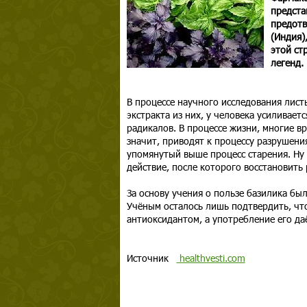
предста
предотв
(Индия)
этой ст
легенд.
В процессе научного исследования лист
экстракта из них, у человека усиливае
радикалов. В процессе жизни, многие в
значит, приводят к процессу разрушени
упомянутый выше процесс старения. Ну
действие, после которого восстановить
За основу учения о пользе базилика бы
Учёным осталось лишь подтвердить, чт
антиоксидантом, а употребление его д
Источник
healthvesti.com