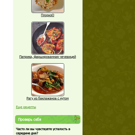
ПлоризО
Паприка, фаршированная чечевицей
Рагу из баклажанов с нутом
Еще рецепты
Проверь себя
Часто ли вы чувствуете усталость в
середине дня?