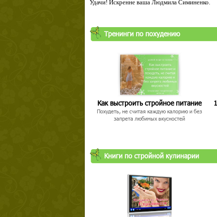
Удачи! Искренне ваша Людмила Симиненко.
Тренинги по похудению
Как выстроить стройное питание
1
Похудеть, не считая каждую калорию и без
запрета любимых вкусностей
Книги по стройной кулинарии