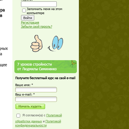
Запомнить меня на этом
тра
компьютере
в
Регистрация
Забыли свой пароль?
дных
а
ющее
7 уроков стройности
от Людмилы Симиненко
Получите бесплатный курс на свой e-mail
Ваше имя: *
Ваш е-mail: *
Я согласен(а) с
Политикой
обработки данных
и
Политикой
конфиденциальности