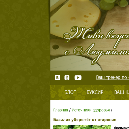
Ваш тренер по 
БЛОГ
БУКСИР
ВАШ К
Главная
/
Источники здоровья
/
Базилик убережёт от старения
Фармако