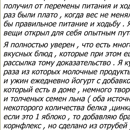
получил от перемены питания и хо
раз были плато , когда вес не меня
бы правильное питание и ходьбу . Я
вещи открыл для себя опытным пут
Я полностью уверен , что есть мно
вкусных блюд , которые при этом е
рассылка тому доказательство . Я к
раза из которых молочные продукты
и ужин ежедневно йогурт с добавкой
который есть в доме , немного тво
и толченых семен льна ( оба источ
некоторого количества белка ,цинка
если это 1 яблоко , то добавляю бр
корнфлекс , но сделано из отрубей 