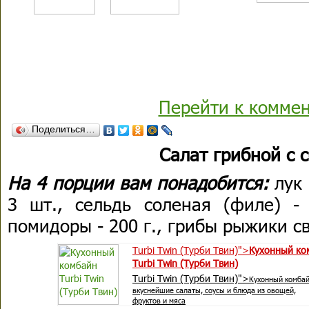
Перейти к комме
Поделиться…
Салат грибной с 
На 4 порции вам понадобится:
лук 
3 шт., сельдь соленая (филе) - 
помидоры - 200 г., грибы рыжики св
Turbi Twin (Турби Твин)">
Кухонный ко
Turbi Twin (Турби Твин)
Turbi Twin (Турби Твин)">
Кухонный комбай
вкуснейшие салаты, соусы и блюда из овощей,
фруктов и мяса