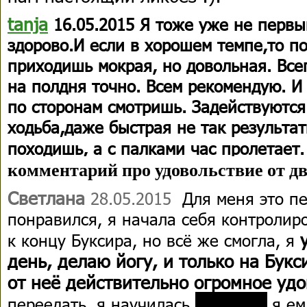
tanja
16.05.2015
Я тоже уже не первы
здорово.И если в хорошем темпе,то по
приходишь мокрая, но довольная. Все
на полдня точно. Всем рекомендую. И
по
сторонам смотришь. Задействуются 
ходьба,даже быстрая не так результат
походишь, а с палками час пролетает.
комментарий про удовольствие от дв
Светлана
28.05.2015
Для меня это пе
понравился, я начала себя контролиро
у
к концу Буксира, но всё же смогла, я
день, делаю йогу, и только на Букс
от неё действительно огромное уд
ХХХХХХХ
переедать, я научилась
,я е