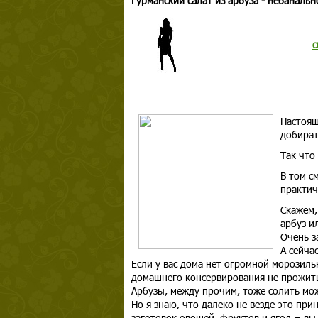
Гурманский салат из арбуза - небанальн
с
Настоящ
добират
Так что
В том с
практич
Скажем,
арбуз и
Очень з
А сейча
Если у вас дома нет огромной морозиль
домашнего консервирования не прожит
Арбузы, между прочим, тоже солить мож
Но я знаю, что далеко не везде это при
заготовок овощей, фруктов и ягод = в