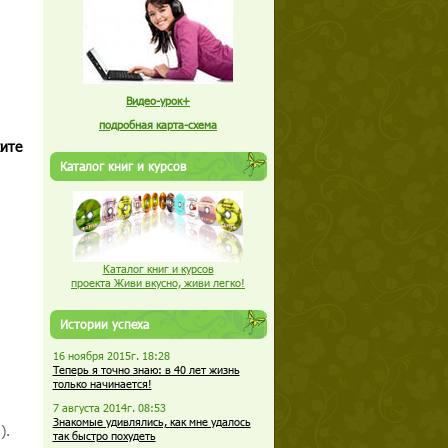
Видео-урок+
подробная карта-схема
жите
Каталог книг и курсов
Каталог книг и курсов
проекта Живи вкусно, живи легко!
Истории успеха
16 ноября 2015г. 18:28
Теперь я точно знаю: в 40 лет жизнь
только начинается!
7 августа 2014г. 08:53
Знакомые удивлялись, как мне удалось
).
так быстро похудеть