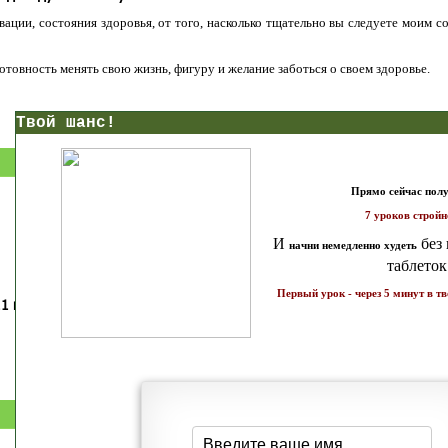
ации, состояния здоровья, от того, насколько тщательно вы следуете моим с
 готовность менять свою жизнь, фигуру и желание заботься о своем здоровье.
нс!
Прямо сейчас получи мои
7 уроков стройности
И
без голодных дие
начни немедленно худеть
таблеток
Первый урок - через 5 минут в твоем почтовом ящ
1 каратов стройности для занятых
Как запустить жиросжигание з
бизнес-леди
дней
Простая система похудения
Готовый план-сценарий