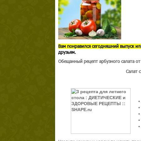
В
ам понравился сегодняшний выпуск ил
друзьям.
Обещанный рецепт арбузного салата от
Салат с