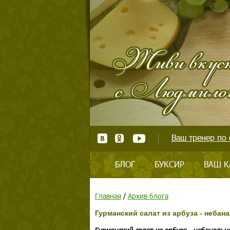
Ваш тренер по 
БЛОГ
БУКСИР
ВАШ К
Главная
/
Архив блога
Гурманский салат из арбуза - небана