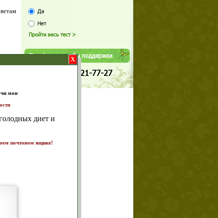
оветам
Да
Нет
Телефоны службы поддержки
X
+7 (909) 421-77-27
т и
ике!
а 7