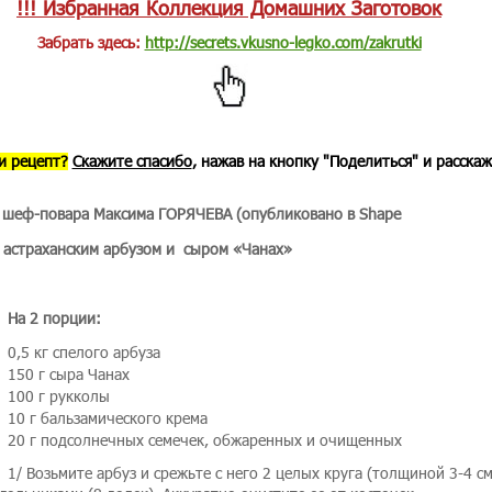
!!! Избранная Коллекция Домашних Заготовок
Забрать здесь:
http://secrets.vkusno-legko.com/zakrutki
и рецепт?
Скажите спасибо
, нажав на кнопку "Поделиться" и расска
 шеф-повара Максима ГОРЯЧЕВА (опубликовано в Shape
 астраханским арбузом и сыром «Чанах»
На 2 порции:
0,5 кг спелого арбуза
150 г сыра Чанах
100 г рукколы
10 г бальзамического крема
20 г подсолнечных семечек, обжаренных и очищенных
1/ Возьмите арбуз и срежьте с него 2 целых круга (толщиной 3-4 см