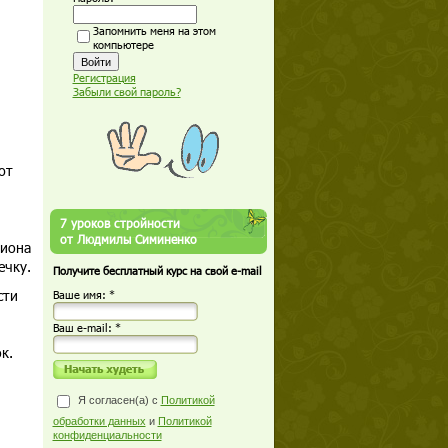
Запомнить меня на этом
компьютере
Регистрация
Забыли свой пароль?
ют
7 уроков стройности
от Людмилы Симиненко
циона
ечку.
Получите бесплатный курс на свой e-mail
сти
Ваше имя: *
Ваш е-mail: *
к.
Я согласен(а) с
Политикой
обработки данных
и
Политикой
конфиденциальности