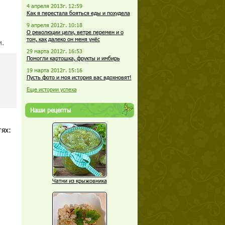
4 апреля 2013г. 12:59
Как я перестала бояться еды и похудела
9 апреля 2012г. 10:18
О революции цели, ветре перемен и о
том, как далеко он меня унёс
и.
29 марта 2012г. 16:53
Помогли картошка, фрукты и имбирь
19 марта 2012г. 15:16
Пусть фото и моя история вас вдохновят!
Еще истории успеха
Наши рецепты
етях:
Чатни из крыжовника