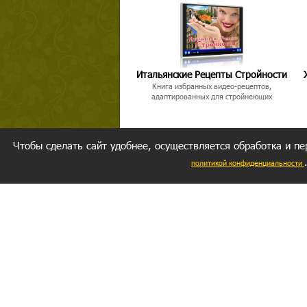
Итальянские Рецепты Стройности
Книга избранных видео-рецептов,
адаптированных для стройнеющих
Чтобы сделать сайт удобнее, осуществляется обработка и пе
политикой конфиденциальности
Ваш резуль
следуете мо
Главное, 
желание за