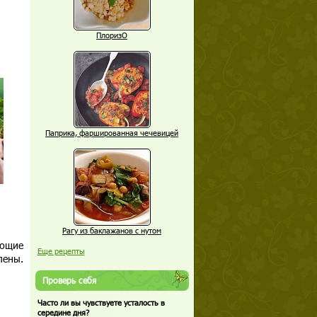
ПлоризО
Паприка, фаршированная чечевицей
Рагу из баклажанов с нутом
еющие
Еще рецепты
лены.
Проверь себя
Часто ли вы чувствуете усталость в
середине дня?