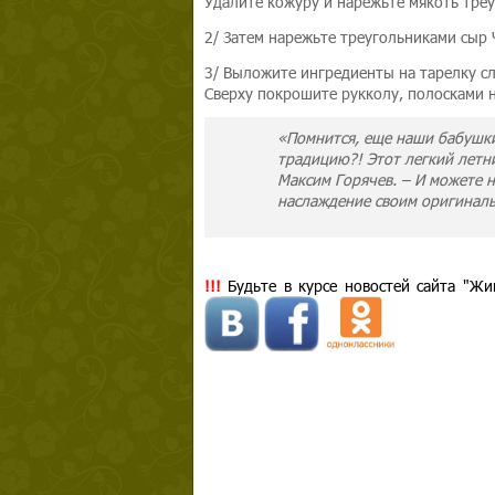
Удалите кожуру и нарежьте мякоть треуг
2/ Затем нарежьте треугольниками сыр 
3/ Выложите ингредиенты на тарелку сло
Сверху покрошите рукколу, полосками 
«Помнится, еще наши бабушки
традицию?! Этот легкий летни
Максим Горячев. – И можете 
наслаждение своим оригинал
!!!
Будьте в курсе новостей сайта "Жи