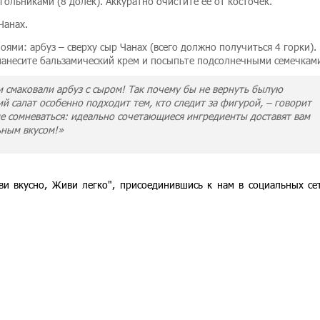
ольниками (8 долек). Аккуратно очистите ее от косточек.
Чанах.
ями: арбуз – сверху сыр Чанах (всего должно получиться 4 горки).
нанесите бальзамический крем и посыпьте подсолнечными семечкам
 смаковали арбуз с сыром! Так почему бы не вернуть былую
й салат особенно подходит тем, кто следит за фигурой, – говорит
не сомневаться: идеально сочетающиеся ингредиенты доставят вам
ьным вкусом!»
ви вкусно, Живи легко", присоединившись к нам в социальных с