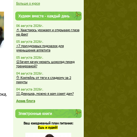
Больше о курсе
Худеем вместе - каждый день
06 августа 2026г.
🍅 Хвастаюсь урожаем и открываю глаза
на факт
05 августа 2026г.
⚡7 причудливых подсказок для
уменьшения аппетита
05 августа 2026г.
😮Зачем качку нюхать шоколад перед
тренировкой?
04 августа 2026г.
👌 Коктейль от тяги к сладкому за 2
минуты
04 августа 2026г.
ока,
🏋️‍♀️ Девушка, можно я вам совет дам?
Архив блога
Электронные книги
Ваш ежедневный план питания:
Ешь и худей!