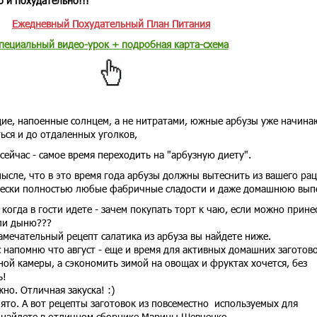
о и похудательно!!!
Ежедневный Похудательный План Питания
пециальный видео-урок + подробная карта-схема
ие, напоенные солнцем, а не нитратами, южные арбузы уже начина
ься и до отдаленных уголков,
 сейчас - самое время переходить на "арбузную диету".
мысле, что в это время года арбузы должны вытеснить из вашего ра
ески полностью любые фабричные сладости и даже домашнюю вып
 когда в гости идете - зачем покупать торт к чаю, если можно прине
ли дыню???
амечательный рецепт салатика из арбуза вы найдете ниже.
с напомню что август - еще и время для активных домашних заготово
ной камеры, а сэкономить зимой на овощах и фруктах хочется, без
ь!
но. Отличная закуска! :)
нято. А вот рецепты заготовок из повсеместно используемых для
ы найдете в отличном сборнике Марины Шевченко.