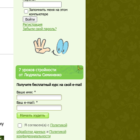
Запомнить меня на этом
компьютере
Регистрация
Забыли свой пароль?
7 уроков стройности
от Людмилы Симиненко
Получите бесплатный курс на свой e-mail
Ваше имя: *
Ваш е-mail: *
му
Я согласен(а) с
Политикой
обработки данных
и
Политикой
конфиденциальности