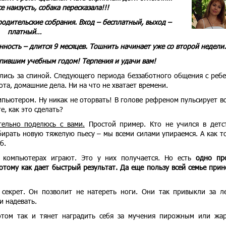
е наизусть, собака пересказала!!!
родительские собрания. Вход – бесплатный, выход –
платный…
нность – длится 9 месяцев. Тошнить начинает уже со второй недели.
упившим учебным годом! Терпения и удачи вам!
ались за спиной. Следующего периода беззаботного общения с реб
та, домашние дела. Ни на что не хватает времени.
мпьютером. Ну никак не оторвать! В голове рефреном пульсирует в
те, как это сделать?
тельно поделюсь с вами.
Простой пример. Кто не учился в детс
бирать новую тяжелую пьесу – мы всеми силами упираемся. А как т
б.
а компьютерах играют. Это у них получается. Но есть
одно пр
отому как дает быстрый результат. Да еще пользу всей семье прин
секрет. Он позволит не натереть ноги. Они так привыкли за л
и надевать.
отом так и тянет наградить себя за мучения пирожным или жа