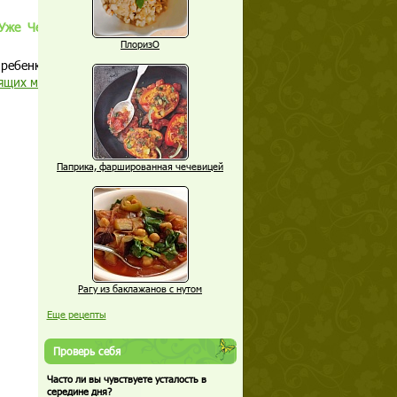
 Уже Через Неделю Начинай
ПлоризО
ребенка!
ящих мам
Паприка, фаршированная чечевицей
Рагу из баклажанов с нутом
Еще рецепты
Проверь себя
Часто ли вы чувствуете усталость в
середине дня?