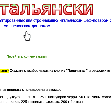
даптированных для стройнеющих итальянским шеф-поваром 
мишленовским дипломом
Перейти к комментариям
Скажите спасибо
, нажав на кнопку "Поделиться" и расскажите
ецепт?
т из шпината с помидорами и авокадо
т.л., уксуса – 1 ст. л., 125 г помидоров черри, 50 г ветчины холо
 шампиньонов, 225 г шпината, авокадо, 200 г брынзы