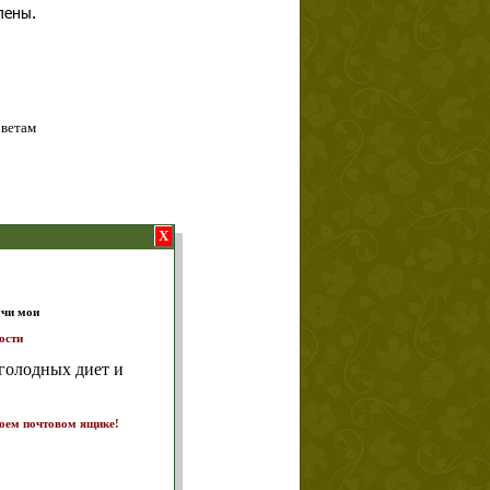
лены.
оветам
X
т и
ике!
а 7