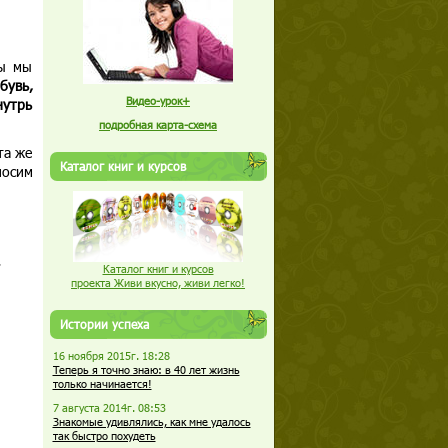
бы мы
бувь,
Видео-урок+
нутрь
подробная карта-схема
та же
Каталог книг и курсов
носим
Каталог книг и курсов
проекта Живи вкусно, живи легко!
Истории успеха
16 ноября 2015г. 18:28
Теперь я точно знаю: в 40 лет жизнь
только начинается!
7 августа 2014г. 08:53
Знакомые удивлялись, как мне удалось
так быстро похудеть