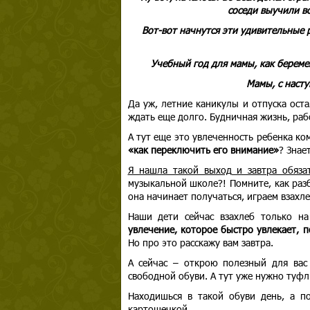
соседи выучили вс
Вот-вот начнутся эти удивительные 
Учебный год для мамы, как береме
Мамы, с наст
Да уж, летние каникулы и отпуска ост
ждать еще долго. Будничная жизнь, рабо
А тут еще это увлеченность ребенка ко
«как переключить его внимание»
? Знае
Я нашла такой выход и завтра обяза
музыкальной школе?! Помните, как раз
она начинает получаться, играем взахле
Наши дети сейчас взахлеб только н
увлечение, которое быстро увлекает, п
Но про это расскажу вам завтра.
А сейчас – открою полезный для вас 
свободной обуви. А тут уже нужно туфл
Находишься в такой обуви день, а п
картошечкой.