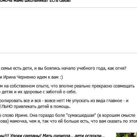
помочь маме школьника? Есть связь!
 семье есть дети, и вы боялись начало учебного года, как огня?
 и Ирина Черненко идем к вам :)
м на собственном опыте, что вполне реально прекрасно совмещать
 детях и их здоровье с заботой о себе.
олировать все и вся - вовсе нет! Не упускать из вида главное - и
ЛЬНО привлекать детей в помощь.
 слово Ирине. Она гораздо боле "сумасшедшая" (в хорошем смысле
ова) мамочка, чем я, так что ей больше есть, что вам сказать по это
аны!!! Уроки сделаны! Мать охрипла… дети оглохли…