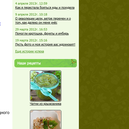
4 апреля 2013г. 12:59
Как я перестала бояться еды и похудела
9 апреля 2012г. 10:18
О революции цели, ветре перемен и о
с
том, как далеко он меня унёс
29 марта 2012г. 16:53
Помогли картошка, фрукты и имбирь
19 марта 2012г. 15:16
Пусть фото и моя история вас вдохновят!
Еще истории успеха
Наши рецепты
Чатни из крыжовника
дного