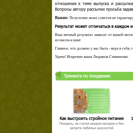
отношения к теме выпуска и рассылк
Вопросы автору рассылки просьба задав
Важно:
Получение моих советов не гарантиру
Результат может отличаться в каждом 
Ваш личный результат зависит от вашей мотив
из писем и книг.
Главное, что должно у вас быть - вера в себя,
Удачи! Искренне ваша Людмила Симиненко.
Твой ша
Тренинги по похудению
Как выстроить стройное питание
1
Похудеть, не считая каждую калорию и без
запрета любимых вкусностей