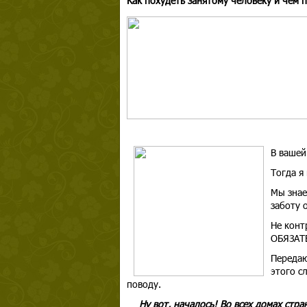
Как похудеть занятому человеку и чем 
В вашей
Тогда я
Мы знае
заботу о
Не контр
ОБЯЗАТЕ
Передаю
этого сл
поводу.
Ну вот, началось! Во всех домах стр