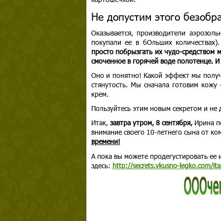
Не допустим этого безобра
Оказывается, производители аэрозол
покупали ее в бОльших количествах)
просто побрызгать их чудо-средством 
смоченное в горячей воде полотенце. И
Оно и понятно! Какой эффект мы получ
стянутость. Мы сначала готовим кожу
крем.
Пользуйтесь этим новым секретом и не д
Итак,
завтра утром, 8 сентября,
Ирина по
внимание своего 10-летнего сына от к
времени!
А пока вы можете продегустировать ее 
здесь:
http://secrets.vkusno-legko.com/ita