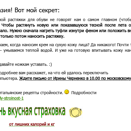
зия! Вот мой секрет:
ьной растяжки для обуви не говорят нам о самом главном (что
.
Чтобы растянуть новую или показавшуюся тесной после лета о
мало. Нужно сначала нагреть туфли изнутри феном или положить в
 только потом наносить растяжку.
аем, когда наносим крем на сухую кожу лица? Да никакого! Почти 
 – умываемся теплой водой. И уже на готовую впитывать кожу на
авайте ножкам уставать. :)
дробнее вам расскажет, на что ей удалось переключить
омпьютера.
Ждите письмо от Ирины Черненко в 10.00 по московскому
итальянские рецепты стройности.
Подробности
ly-stroinost-1
от лишних калорий и кг