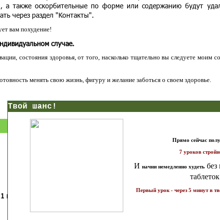
и, а также оскорбительные по форме или содержанию будут уда
ать через раздел "Контакты".
ет вам похудение!
индивидуальном случае.
ации, состояния здоровья, от того, насколько тщательно вы следуете моим с
 готовность менять свою жизнь, фигуру и желание заботься о своем здоровье.
нс!
Прямо сейчас получи мои
7 уроков стройности
И
без голодных дие
начни немедленно худеть
таблеток
Первый урок - через 5 минут в твоем почтовом ящ
1 каратов стройности для занятых
Как запустить жиросжигание з
бизнес-леди
дней
Простая система похудения
Готовый план-сценарий