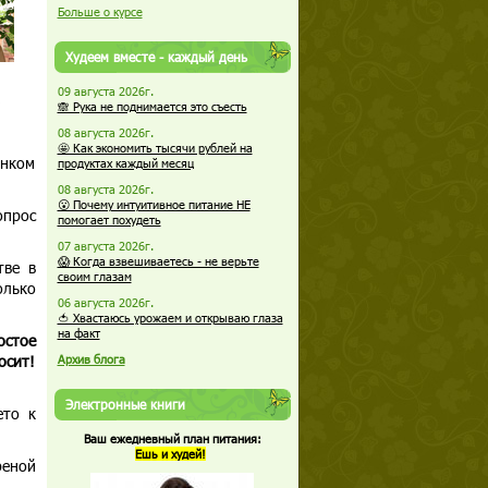
Больше о курсе
Худеем вместе - каждый день
09 августа 2026г.
🙈 Рука не поднимается это съесть
08 августа 2026г.
🤩 Как экономить тысячи рублей на
енком
продуктах каждый месяц
08 августа 2026г.
😮 Почему интуитивное питание НЕ
опрос
помогает похудеть
07 августа 2026г.
😱 Когда взвешиваетесь - не верьте
тве в
своим глазам
олько
06 августа 2026г.
🍅 Хвастаюсь урожаем и открываю глаза
на факт
остое
осит!
Архив блога
Электронные книги
ето к
Ваш ежедневный план питания:
Ешь и худей!
реной