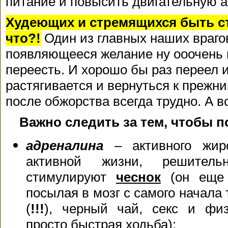
питание и повысить двигательную а
Худеющих и стремящихся быть с
что?!
Один из главных наших враго
появляющееся желание ну ооочень п
переесть. И хорошо бы раз переел 
растягивается и вернуться к преж
после обжорства всегда трудно. А в
Важно следить за тем, чтобы 
адреналина
– активного жиро
активной жизни, решитель
стимулируют
чеснок
(он еще 
посылая в мозг с самого начала 
(
!!!
), черный чай, секс и физ
просто быстрая ходьба);