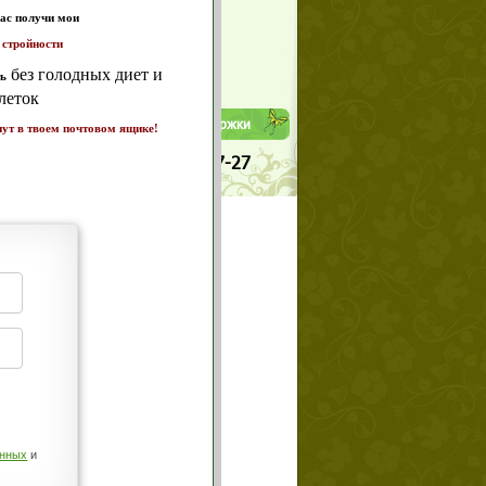
Да
Нет
т и
Телефоны службы поддержки
ике!
а 7
+7 (909) 421-77-27
щих
о!