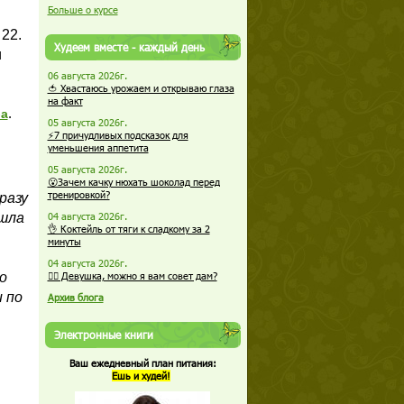
Больше о курсе
22.
Худеем вместе - каждый день
и
06 августа 2026г.
🍅 Хвастаюсь урожаем и открываю глаза
на факт
.
ба
05 августа 2026г.
⚡7 причудливых подсказок для
уменьшения аппетита
05 августа 2026г.
😮Зачем качку нюхать шоколад перед
тренировкой?
разу
ишла
04 августа 2026г.
👌 Коктейль от тяги к сладкому за 2
минуты
04 августа 2026г.
о
🏋️‍♀️ Девушка, можно я вам совет дам?
и по
Архив блога
Электронные книги
Ваш ежедневный план питания:
Ешь и худей!