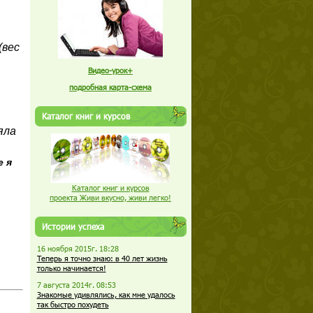
(вес
Видео-урок+
подробная карта-схема
Каталог книг и курсов
яла
е я
Каталог книг и курсов
проекта Живи вкусно, живи легко!
Истории успеха
16 ноября 2015г. 18:28
Теперь я точно знаю: в 40 лет жизнь
только начинается!
7 августа 2014г. 08:53
Знакомые удивлялись, как мне удалось
так быстро похудеть