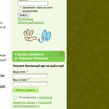
Запомнить меня на этом
компьютере
Регистрация
то
Забыли свой пароль?
! А
7 уроков стройности
ния
от Людмилы Симиненко
ния".
Получите бесплатный курс на свой e-mail
Ваше имя: *
том
Ваш е-mail: *
зде,
Я согласен(а) с
Политикой
обработки данных
и
Политикой
конфиденциальности