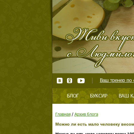
Ваш тренер по 
БЛОГ
БУКСИР
ВАШ К
Главная
/
Архив блога
Можно ли есть мало человеку весом