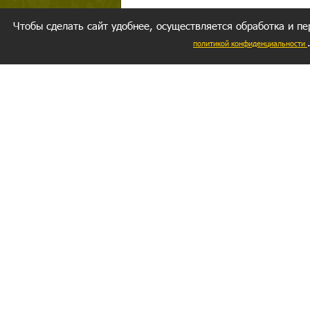
Чтобы сделать сайт удобнее, осуществляется обработка и пе
политикой конфиденциальности
Ваш резуль
следуете мо
Главное, 
желание за