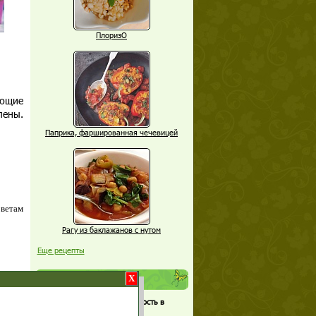
ПлоризО
еющие
лены.
Паприка, фаршированная чечевицей
оветам
Рагу из баклажанов с нутом
Еще рецепты
X
Проверь себя
Часто ли вы чувствуете усталость в
середине дня?