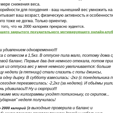
 мере снижения веса.
орийности для похудения - ваш нынешний вес умножить на 
читывает ваш возраст, физическую активность и особенност
то тоже не догма. Только ориентир.
 того, что на 2000 калориях прекрасно худеется.
ашего закрытого похудательного мотивирующего онлайн-клу
и удивлением одновременно!!!
а с отвесом в 1,5кг. В отпуске пила мало, поэтому дома с
вой баланс. Первые два дня немного отекала, потом пр
ия из отпуска вес у меня немного увеличивается: больше
нцу недели (в пятницу) стали слазить с попы джинсы,
одну дырку. В субботу взвесилась: -2кг (с понедельника п
сегодня перевзвесилась: -2,2кг (за неделю). И объёмы ушл
нь удивилась!!! Ну и сюрприз!!!
ежиме мои килограммы уходят потихоньку, со скрипом...
ударная" неделя получилась!
(в выходные проверила и баланс и
о 2000 калорий