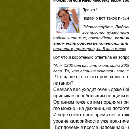
Можно ли есть мало человеку весом 100
Привет!
Недавно вот такое письм
"З
дравствуйте, Людочк
всё просто, нужно толь
подскажите мне, пожалуйста,
если в
этом есть совсем не хочется... или
рецептам, примерно, на 5 кг в месяц
.
Вот что я коротенько ответила на вопр
"Аля, 1200 для вас это очень мало 2
веса. То, что есть не хочется - это,
Что чаще всего это происходит с 
питания?
Сначала вес уходит очень даже бо
привыкает к небольшим порциям и 
Организм тоже к этим порциям при
где можно - на дыхании, на потоо
И через некоторое время вес в так
уровне калорийности уже практиче
Вот почему я всегда напоминаю - 