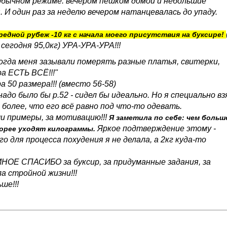
обычном режиме: вечером пешком домой и небольшие
 И один раз за неделю вечером натанцевалась до упаду.
редной рубеж -10 кг с начала моего присутствия на буксире!
 сегодня 95,0кг) УРА-УРА-УРА!!!
когда меня зазывали померять разные платья, свитерки,
ра ЕСТЬ ВСЁ!!!"
а 50 размера!!! (вместо 56-58)
адо было бы р.52 - сидел бы идеально. Но я специально вз
 более, что его всё равно под что-то одевать.
ши примеры, за мотивацию!!!
Я заметила по себе: чем больш
Яркое подтверждение этому -
корее уходят килограммы.
о для процесса похудения я не делала, а 2кг куда-то
НОЕ СПАСИБО за буксир, за придуманные задания, за
а стройной жизни!!!
ше!!!