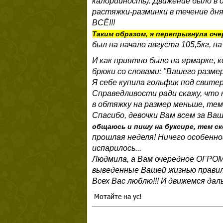
калорийность). Движение было в 
растяжки-разминки в течение дня.
ВСЁ!!!
Таким образом, я перепрыгнула оче
был на начало августа 105,5кг, на
И как приятно было на ярмарке, 
брюки со словами: "Вашего разме
Я себе купила гольфик под свитер
Справедливости ради скажу, что н
в обтяжку на размер меньше, тем
Спасибо, девочки Вам всем за Ва
общаюсь и пишу на буксире, тем с
прошлая неделя! Ничего особенног
испарилось...
Людмила, а Вам очередное ОГРОМ
выведенные Вашей жизнью правил
Всех Вас люблю!!! И движемся даль
Мотайте на ус!