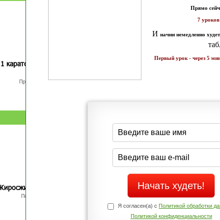
Прямо сейчас получи мои
7 уроков стройности
И
без голодных дие
начни немедленно худеть
таблеток
Первый урок - через 5 минут в твоем почтовом ящ
1 каратов стройности для занятых
Как запустить жиросжигание з
бизнес-леди
дней
Простая система похудения
Готовый план-сценарий
Жиросжигающие меню стройности
Экспресс-рецепты для худею
Полное меню с рецептами
Экономьте время и Стройнейте Вкусн
Я согласен(а) с
Политикой обработки данных
и
Политикой конфиденциальности