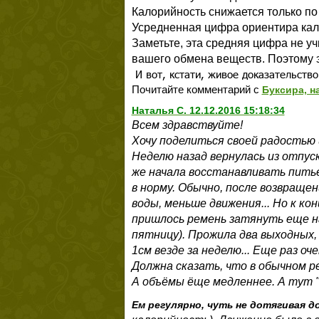
Калорийность снижается только по
Усредненная цифра ориентира кал
Заметьте, эта средняя цифра не у
вашего обмена веществ. Поэтому э
И вот, кстати, живое доказательство
Почитайте комментарий с
Буксира, н
Наталья С. 12.12.2016 15:18:34
Всем здравствуйте!
Хочу поделиться своей радостью 
Неделю назад вернулась из отпуск
же начала восстанавливать питье
в норму. Обычно, после возвращен
воды, меньше движения... Но к ко
пришлось ремень затянуть еще на 
пятницу). Прожила два выходных, 
1см везде за неделю... Еще раз оче
Должна сказать, что в обычном р
А объёмы ёще медленнее. А тут "
Ем регулярно, чуть не дотягивая д