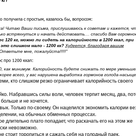
 кг?
о получила с простым, казалось бы, вопросом:
а! Читаю Ваши письма, прислушиваюсь к советам и кажется, ч
ко встряхнуться и начать действовать.... спасибо Вам огромное
ес 120 кг, можно ли сидеть на калорийности в 1200 ккал, при
 это слишком мало - 1200 кк?
Худеется, благодаря вашим
 Ответьте мне, пожалуйста!!!!!"
ос про 1200 ккал:
000, как минимум. Калорийность будете снижать по мере уменьше
 скорее всего, у вас нарушена выработка гормонов голода-насыще
теми, кто слишком резко ограничивает калорийность своего
йко. Набравшись силы воли, человек терпит месяц, два, по
больше и не хочется.
вык. Только по-своему. Он нацелился экономить калории ве
тделении, на обычных обменных процессах.
ое длительно плато попадает, что раскачать его на этом же
ски невозможно.
не стоит торопиться и сажать себя на голодный паек.