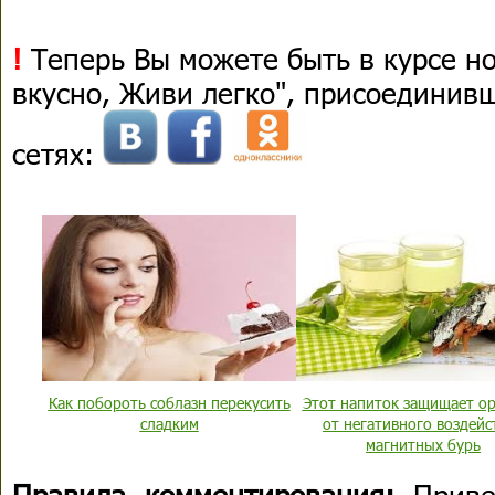
!
Теперь Вы можете быть в курсе н
вкусно, Живи легко", присоединив
сетях:
Как побороть соблазн перекусить
Этот напиток защищает о
сладким
от негативного воздейс
магнитных бурь
Правила комментирования:
Приве