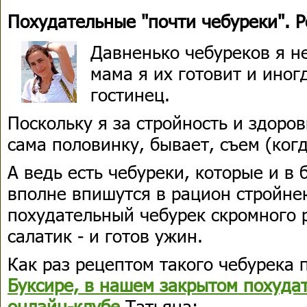
Похудательные "почти чебуреки". Р
Давненько чебуреков я не
мама я их готовит и иног
гостинец.
Поскольку я за стройность и здоро
сама половинку, бывает, съем (когд
А ведь есть чебуреки, которые и в
вполне впишутся в рацион стройне
похудательный чебурек скромного
салатик - и готов ужин.
Как раз рецептом такого чебурека 
Буксире, в нашем закрытом похуд
онлайн-клубе
Татьяна: