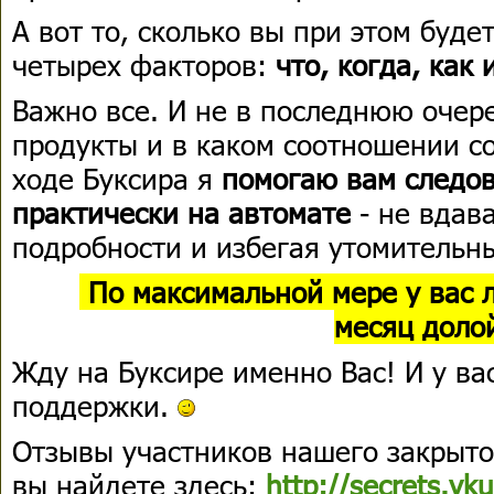
А вот то, сколько вы при этом будет
четырех факторов:
что, когда, как
Важно все. И не в последнюю очере
продукты и в каком соотношении с
ходе Буксира я
помогаю вам следо
практически на автомате
- не вдав
подробности и избегая утомительн
По максимальной мере у вас ли
месяц доло
Жду на Буксире именно Вас! И у ва
поддержки.
Отзывы участников нашего закрыт
вы найдете здесь:
http://secrets.vk