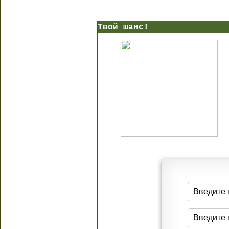
Твой шанс!