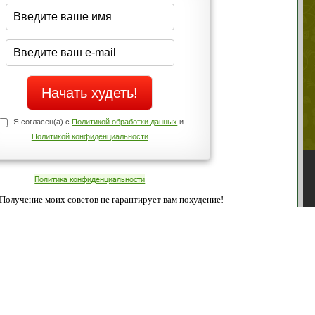
середине дня?
Да
щих
Нет
о!
Телефоны службы поддержки
+7 (909) 421-77-27
ованием cookies. Оставаясь с нами, вы соглашаетесь с нашей
 браузера.
Согласен
ательно вы
 фигуру и