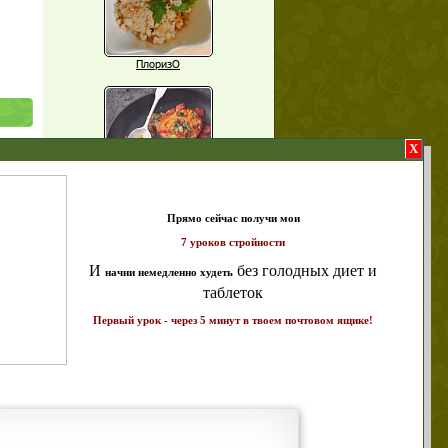
ПлоризО
X
Паприка, фаршированная чечевицей
а 7
т и
ике!
Рагу из баклажанов с нутом
Еще рецепты
Проверь себя
Часто ли вы чувствуете усталость в