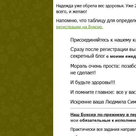
Надежда уже обрела вес здоровья. Уже 2
всего, и желаю!
Н
апомню, что таблицу для определ
регистрации на Буксир.
Присоединяйтесь к нашему к
Сразу после регистрации вы
секретный блог
с моими еже
Мораль очень проста: позабот
не сделает!
И будьте здоровы!!!
И помните главное: все у вас
Искренне ваша Людмила Си
Наш Буксир по-прежнему в п
мои
обязательные к исполнен
Практически все задания направл