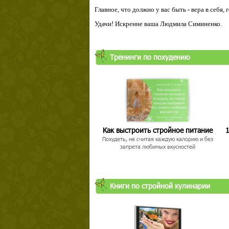
Главное, что должно у вас быть - вера в себя,
Удачи! Искренне ваша Людмила Симиненко.
Тренинги по похудению
Твой ша
Как выстроить стройное питание
1
Похудеть, не считая каждую калорию и без
запрета любимых вкусностей
Книги по стройной кулинарии