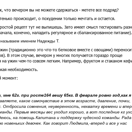
ак, что вечером вы не можете сдержаться - метете все подряд?
стенько происходит, о похудении только мечтать и остается.
ростой рецепт тут не выпишешь. Зато имеет смысл тестировать раз
ачала, конечно, наладить регулярное и сбалансированное питание).
называем именем Надежды Т.
жин (традиционно это что-то белковое вместе с овощами) переноси
ов). В этом случае, вечером у многих получается гораздо проще
 на ужин чем-то совсем легким. Например, фруктом и стаканом кеф
такая необходимость.
й момент:
а,
мне 62г. при росте164 вешу 65кг. В феврале ровно год,как я
вляете, какое самочувствие в этом возрасте, давление, почки,
с. Отбросила сомнения, неуверенность, нехватку времени и впер
анды. Первые месяцы вес уходил хорошо, а вот последние кг ух
адеюсь, на помощь Капитана и поддержку чудесной команды. Рада
 новеньких девочек. Как говорит Людмила,-вперед и все у нас