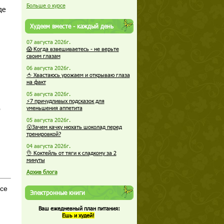
Больше о курсе
де
Худеем вместе - каждый день
07 августа 2026г.
😱 Когда взвешиваетесь - не верьте
своим глазам
06 августа 2026г.
🍅 Хвастаюсь урожаем и открываю глаза
на факт
05 августа 2026г.
⚡7 причудливых подсказок для
о
уменьшения аппетита
05 августа 2026г.
😮Зачем качку нюхать шоколад перед
тренировкой?
04 августа 2026г.
👌 Коктейль от тяги к сладкому за 2
минуты
Архив блога
все
Электронные книги
Ваш ежедневный план питания:
Ешь и худей!