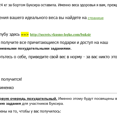
4 кг за бортом Буксира оставила. Именно веса здоровья я вам, преж
ения вашего идеального веса вы найдете на
странице
лубу здесь
http://secrets.vkusno-legko.com/buksir
==>
 получите все причитающиеся подарки и доступ на наш
.
дневными похудательными заданиями
ьтесь о себе, приведите свой вес в норму - за вас никто эт
 получится!
миненко
ервую очередь похудательный.
Именно этому будут посвящены 
ию задания
для участников Буксира.
ены на то, чтобы у вас получилось: