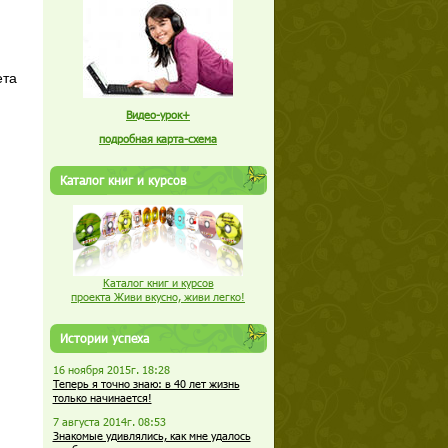
ета
Видео-урок+
подробная карта-схема
Каталог книг и курсов
Каталог книг и курсов
проекта Живи вкусно, живи легко!
Истории успеха
16 ноября 2015г. 18:28
Теперь я точно знаю: в 40 лет жизнь
только начинается!
7 августа 2014г. 08:53
Знакомые удивлялись, как мне удалось