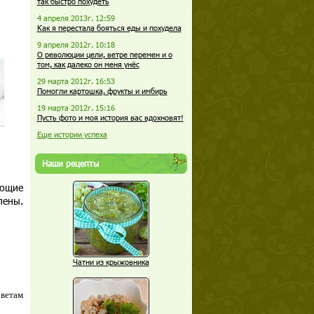
так быстро похудеть
4 апреля 2013г. 12:59
Как я перестала бояться еды и похудела
9 апреля 2012г. 10:18
О революции цели, ветре перемен и о
том, как далеко он меня унёс
29 марта 2012г. 16:53
Помогли картошка, фрукты и имбирь
19 марта 2012г. 15:16
Пусть фото и моя история вас вдохновят!
Еще истории успеха
Наши рецепты
еющие
лены.
Чатни из крыжовника
оветам