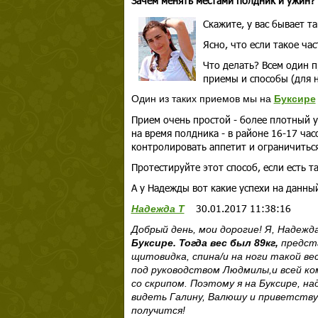
Зачем менять местами полдник и ужин?
Скажите, у вас бывает т
Ясно, что если такое ча
Что делать? Всем один п
приемы и способы (для н
Один из таких приемов мы на
Буксире
Прием очень простой - более плотный у
на время полдника - в районе 16-17 час
контролировать аппетит и ограничиться
Протестируйте этот способ, если есть 
А у Надежды вот какие успехи на данны
30.01.2017 11:38:16
Надежда Т
Добрый день, мои дорогие! Я, Надежд
Буксире. Тогда вес был 89кг,
предста
щитовидка, спина/и на ноги такой ве
под руководством Людмилы,и всей ком
со скрипом. Поэтому я на Буксире, н
видеть Галину, Валюшу и приветствую
получится!