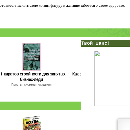
 готовность менять свою жизнь, фигуру и желание заботься о своем здоровье.
нс!
Прямо сейчас получи мои
7 уроков стройности
1 каратов стройности для занятых
Как запустить жиросжигание з
И
без голодных дие
бизнес-леди
дней
начни немедленно худеть
таблеток
Простая система похудения
Готовый план-сценарий
Первый урок - через 5 минут в твоем почтовом ящ