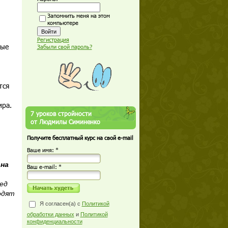
Запомнить меня на этом
компьютере
Регистрация
ные
Забыли свой пароль?
тся
ира.
7 уроков стройности
от Людмилы Симиненко
Получите бесплатный курс на свой e-mail
Ваше имя: *
 на
Ваш е-mail: *
ед
одят
Я согласен(а) с
Политикой
обработки данных
и
Политикой
конфиденциальности