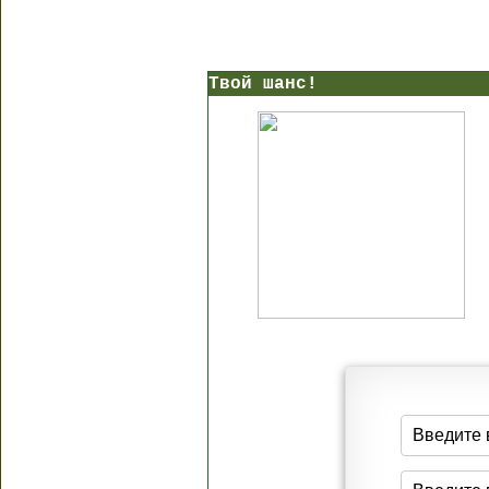
Твой шанс!