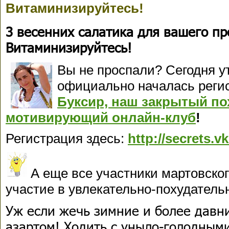
Витаминизируйтесь!
3 весенних салатика для вашего п
Витаминизируйтесь!
Вы не проспали? Сегодня у
официально началась реги
Буксир, наш закрытый п
мотивирующий онлайн-клуб
!
Регистрация здесь:
http://secrets.
А еще все участники мартовског
участие в увлекательно-похудател
Уж если жечь зимние и более давни
азартом! Ходить с уныло-голодным