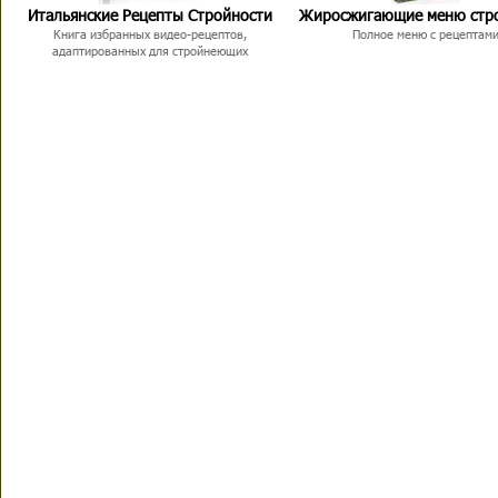
Итальянские Рецепты Стройности
Жиросжигающие меню стр
Книга избранных видео-рецептов,
Полное меню с рецептам
адаптированных для стройнеющих