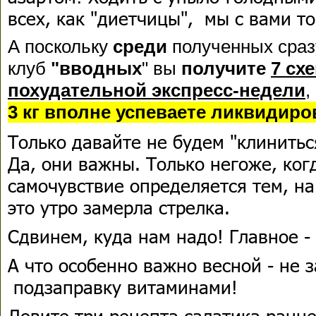
всех, как "диетчицы", мы с вами т
А поскольку
среди
полученных сраз
клуб
"вводных
" вы
получите
7 сх
похудательной экспресс-недели
,
3 кг вполне успеваете ликвидиро
Только давайте не будем "клинитьс
Да, они важны. Только негоже, ког
самочувствие определяется тем, н
это утро замерла стрелка.
Сдвинем, куда нам надо! Главное 
А что особенно важно весной - не 
подзаправку витаминами!
Ловите три рецепта салатика ранне