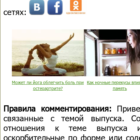
сетях:
Может ли йога облегчить боль при
Как ночные перекусы вли
остеоартрите?
память
Правила комментирования:
Приве
связанные с темой выпуска. С
отношения к теме выпуска 
оскорбительные по форме или сод