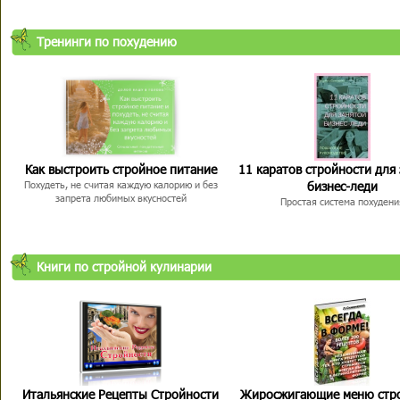
Тренинги по похудению
Как выстроить стройное питание
11 каратов стройности для
бизнес-леди
Похудеть, не считая каждую калорию и без
запрета любимых вкусностей
Простая система похудени
Книги по стройной кулинарии
Итальянские Рецепты Стройности
Жиросжигающие меню стр