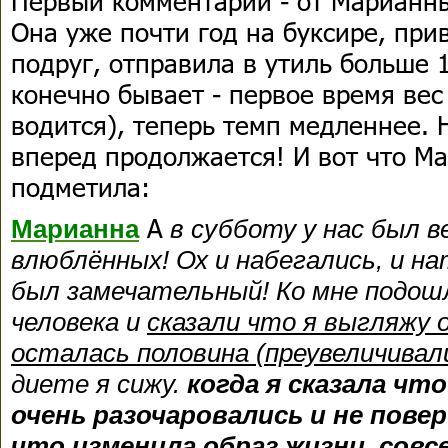
Первый комментарий - от Марианны
Она уже почти год на буксире, прив
подруг, отправила в утиль больше 1
конечно бывает - первое время вес
водится), теперь темп медленнее. 
вперед продолжается! И вот что М
подметила:
А
Марианна
в субботу у нас был в
влюблённых! Ох и набегались, и на
был замечательный! Ко мне подошл
человека и
сказали что я выгляжу 
осталась половина (преувеличивали
диете я сижу.
когда я сказала чт
очень разочаровались и не повери
что изменила образ жизни, совсе