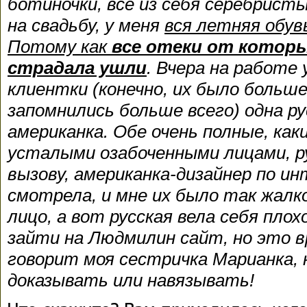
ботиночки, все из себя серебристы
на свадьбу, у меня
вся летняя обув
Потому как
все отеки от которы
страдала ушли
. Вчера на работе 
клиентки (конечно, их было больше
запомнились больше всего) одна рус
американка. Обе очень полные, как
усталыми озабоченными лицами, р
вызову, американка-дизайнер по ин
смотрела, и мне их было так жалк
лицо, а вот русская вела себя пло
зайти на Людмилин сайт, но это вр
говорит моя сестричка Марианка, к
доказывать или навязывать!