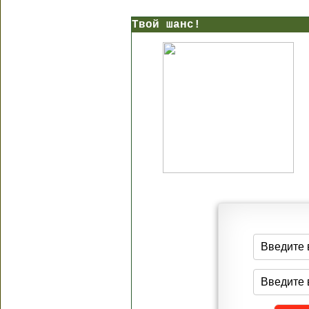
Твой шанс!