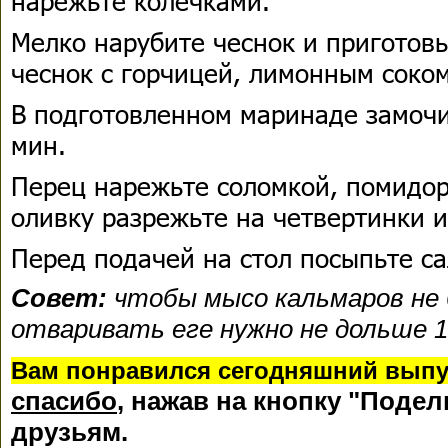
нарежьте колечками.
Мелко нарубите чеснок и приготов
чеснок с горчицей, лимонным соком
В подготовленном маринаде замочи
мин.
Перец нарежьте соломкой, помидор
оливку разрежьте на четвертинки 
Перед подачей на стол посыпьте са
Совет:
чтобы мысо кальмаров не
отваривать еге нужно не дольше 1
В
ам понравился сегодняшний выпу
спасибо
, нажав на кнопку "Подел
друзьям.