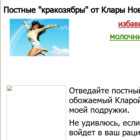
Постные "кракозябры" от Клары Но
избав
молочн
Отведайте постный
обожаемый Кларой
моей подружки.
Не удивлюсь, есл
войдет в ваш рац