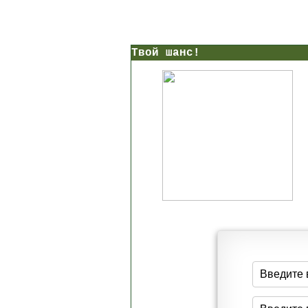
Твой шанс!