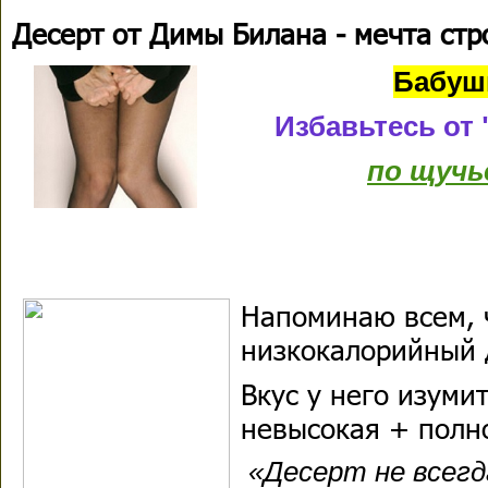
Десерт от Димы Билана - мечта стр
Бабуш
Избавьтесь от
по щучь
Напоминаю всем, 
низкокалорийный 
Вкус у него изуми
невысокая + полн
«Десерт не всегд