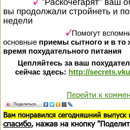
"Раскочегарят" ваш о
вы продолжали стройнеть и по
недели
Помогут вспомни
основные
приемы сытного и в то 
время похудательного питания
Цепляйтесь за ваш похудате
сейчас здесь:
http://secrets.v
Перейти к комме
Поделиться…
В
ам понравился сегодняшний выпуск 
спасибо
, нажав на кнопку "Поделит