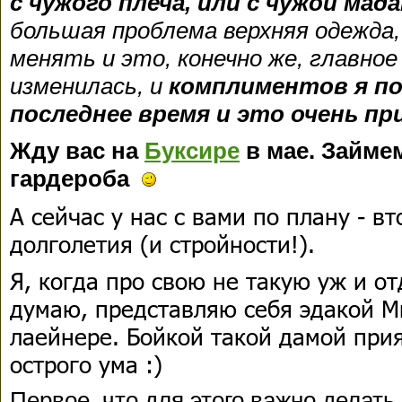
с чужого плеча, или с чужой мад
большая проблема верхняя одежда,
менять и это, конечно же, главное
изменилась, и
комплиментов я по
последнее время и это очень пр
Жду вас на
Буксире
в мае. Займе
гардероба
А сейчас у нас с вами по плану - в
долголетия (и стройности!).
Я, когда про свою не такую уж и о
думаю, представляю себя эдакой М
лаейнере. Бойкой такой дамой при
острого ума :)
Первое, что для этого важно делать