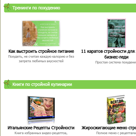
Тренинги по похудению
Как выстроить стройное питание
11 каратов стройности для
бизнес-леди
Похудеть, не считая каждую калорию и без
запрета любимых вкусностей
Простая система похудени
Книги по стройной кулинарии
Итальянские Рецепты Стройности
Жиросжигающие меню стр
Книга избранных видео-рецептов,
Полное меню с рецептам