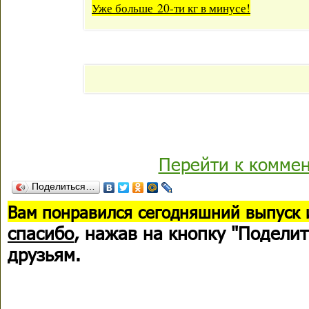
Уже больше
20-ти кг в минусе
!
Перейти к комме
Поделиться…
В
ам понравился сегодняшний выпуск 
спасибо
, нажав на кнопку "Поделит
друзьям.