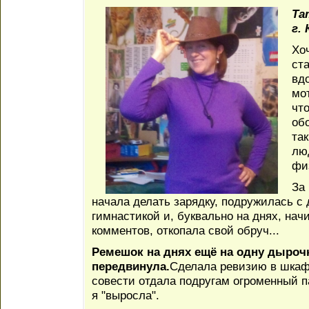
Т
г. 
Хоч
ст
вд
мо
чт
об
та
лю
фи
За
начала делать зарядку, подружилась с
гимнастикой и, буквально на днях, на
комментов, откопала свой обруч...
Ремешок на днях ещё на одну дыроч
передвинула.
Сделала ревизию в шкаф
совести отдала подругам огроменный п
я "выросла".