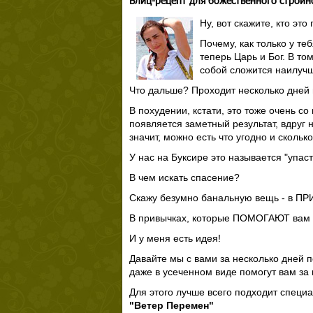
Блиц-рецепт для божественного стройно
Ну, вот скажите, кто эт
Почему, как только у те
теперь Царь и Бог. В то
собой сложится наилуч
Что дальше? Проходит несколько дней и
В похудении, кстати, это тоже очень со
появляется заметный результат, вдруг н
значит, можно есть что угодно и скольк
У нас на Буксире это называется "упаст
В чем искать спасение?
Скажу безумно банальную вещь - в ПР
В привычках, которые ПОМОГАЮТ вам из
И у меня есть идея!
Давайте мы с вами за несколько дней 
даже в усеченном виде помогут вам за 
Для этого лучше всего подходит специ
"Ветер Перемен"