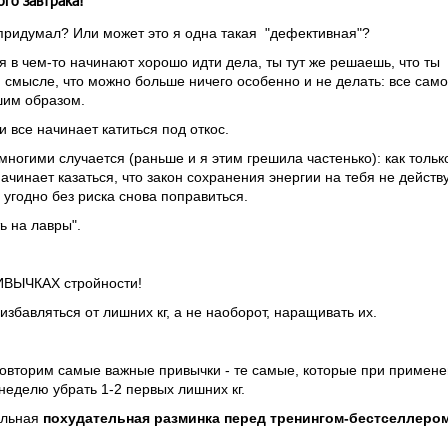
го завтрака!
о придумал? Или может это я одна такая "дефективная"?
бя в чем-то начинают хорошо идти дела, ты тут же решаешь, что ты
м смысле, что можно больше ничего особенно и не делать: все само
шим образом.
 все начинает катиться под откос.
 многими случается (раньше и я этим грешила частенько): как тольк
ачинает казаться, что закон сохранения энергии на тебя не действу
о угодно без риска снова поправиться.
ь на лавры".
ИВЫЧКАХ стройности!
бавляться от лишних кг, а не наоборот, наращивать их.
повторим самые важные привычки - те самые, которые при примен
неделю убрать 1-2 первых лишних кг.
альная
похудательная разминка перед тренингом-бестселлером