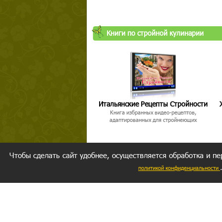
Книги по стройной кулинарии
Итальянские Рецепты Стройности
Книга избранных видео-рецептов,
адаптированных для стройнеющих
Чтобы сделать сайт удобнее, осуществляется обработка и пе
политикой конфиденциальности
Ваш резуль
следуете мо
Главное, 