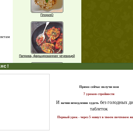
ПлоризО
оветам
Паприка, фаршированная чечевицей
X
Рагу из баклажанов с нутом
т и
Еще рецепты
Проверь себя
ике!
а 7
Часто ли вы чувствуете усталость в
середине дня?