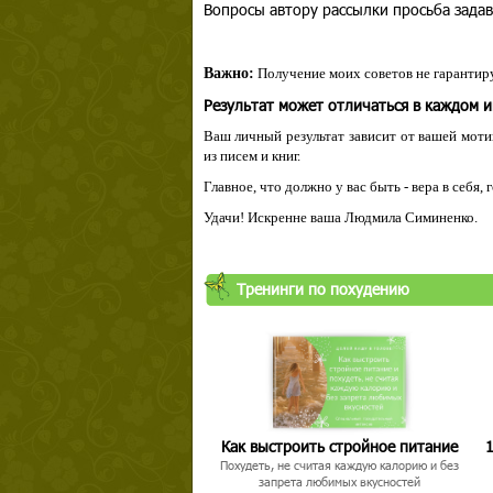
Вопросы автору рассылки просьба задав
Важно:
Получение моих советов не гарантиру
Результат может отличаться в каждом 
Ваш личный результат зависит от вашей мотив
из писем и книг.
Главное, что должно у вас быть - вера в себя,
Удачи! Искренне ваша Людмила Симиненко.
Твой ша
Тренинги по похудению
Как выстроить стройное питание
1
Похудеть, не считая каждую калорию и без
запрета любимых вкусностей