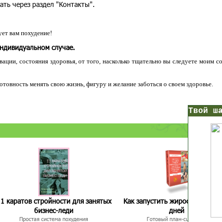
ать через раздел "Контакты".
ет вам похудение!
индивидуальном случае.
ации, состояния здоровья, от того, насколько тщательно вы следуете моим с
 готовность менять свою жизнь, фигуру и желание заботься о своем здоровье.
нс!
Прямо сейчас получи мои
7 уроков стройности
И
без голодных дие
начни немедленно худеть
таблеток
Первый урок - через 5 минут в твоем почтовом ящ
1 каратов стройности для занятых
Как запустить жиросжигание з
бизнес-леди
дней
Простая система похудения
Готовый план-сценарий