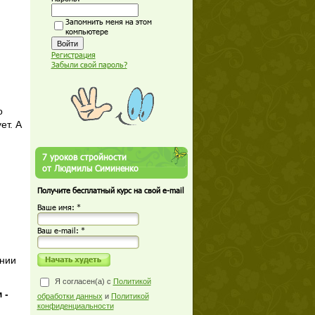
Запомнить меня на этом
компьютере
Регистрация
Забыли свой пароль?
о
ет. А
7 уроков стройности
от Людмилы Симиненко
Получите бесплатный курс на свой e-mail
Ваше имя: *
Ваш е-mail: *
ении
Я согласен(а) с
Политикой
 -
обработки данных
и
Политикой
конфиденциальности