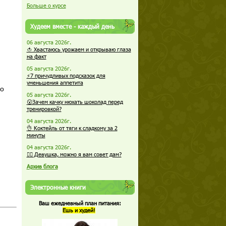
Больше о курсе
Худеем вместе - каждый день
06 августа 2026г.
🍅 Хвастаюсь урожаем и открываю глаза
на факт
05 августа 2026г.
⚡7 причудливых подсказок для
уменьшения аппетита
го
05 августа 2026г.
😮Зачем качку нюхать шоколад перед
тренировкой?
04 августа 2026г.
👌 Коктейль от тяги к сладкому за 2
минуты
04 августа 2026г.
🏋️‍♀️ Девушка, можно я вам совет дам?
Архив блога
Электронные книги
Ваш ежедневный план питания:
Ешь и худей!