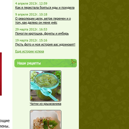
4 апреля 2013г. 12:59
Как я перестала бояться еды и похудела
9 апреля 2012г. 10:18
О революции цели, ветре перемен и о
том, как далеко он меня унёс
29 марта 2012г. 16:53
Помогли картошка, фрукты и имбирь
19 марта 2012г. 15:16
Пусть фото и моя история вас вдохновят!
Еще истории успеха
Наши рецепты
Чатни из крыжовника
еющие
лены.