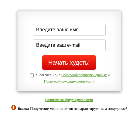
Да
Нет
Телефоны службы поддержки
+7 (909) 421-77-27
щих
о!
ованием cookies. Оставаясь с нами, вы соглашаетесь с нашей
 браузера.
Согласен
ательно вы
 фигуру и