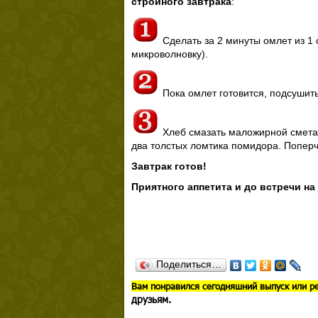
стройного завтрака
:
Сделать за 2 минуты омлет из 1 о
микроволновку).
Пока омлет готовится, подсушить
Хлеб смазать маложирной сметан
два толстых ломтика помидора. Поперчи
Завтрак готов!
Приятного аппетита и до встречи на
Поделиться…
В
ам понравился сегодняшний выпуск или р
друзьям.