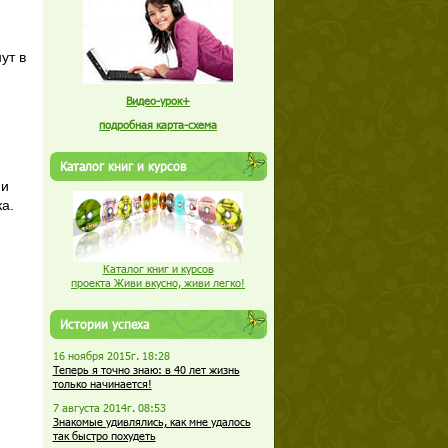
ут в
Видео-урок+
подробная карта-схема
Каталог книг и курсов
 и
а.
Каталог книг и курсов
проекта Живи вкусно, живи легко!
Истории успеха
16 ноября 2015г. 18:28
Теперь я точно знаю: в 40 лет жизнь
только начинается!
7 августа 2014г. 08:53
Знакомые удивлялись, как мне удалось
так быстро похудеть