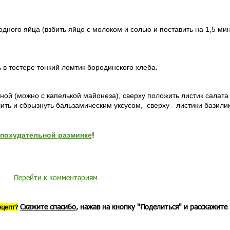
дного яйца (взбить яйцо с молоком и солью и поставить на 1,5 мин
 в тостере тонкий ломтик бородинского хлеба.
ой (можно с капелькой майонеза), сверху положить листик салата
ть и сбрызнуть бальзамическим уксусом, сверху - листики базилик
похудательной разминке
!
Перейти к комментариям
Скажите спасибо
, нажав на кнопку "Поделиться" и расскажите
ецепт?