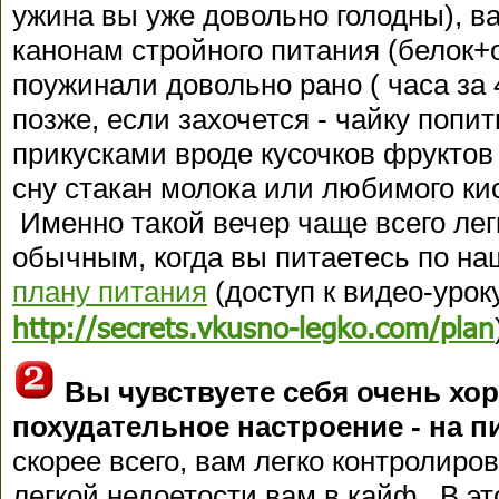
ужина вы уже довольно голодны), в
канонам стройного питания (белок+
поужинали довольно рано ( часа за 
позже, если захочется - чайку попи
прикусками вроде кусочков фруктов
сну стакан молока или любимого ки
Именно такой вечер чаще всего лег
обычным, когда вы питаетесь по н
плану питания
(доступ к видео-урок
http://secrets.vkusno-legko.com/plan
Вы чувствуете себя очень хо
похудательное настроение - на п
скорее всего, вам легко контролиро
легкой недоетости вам в кайф. В эт