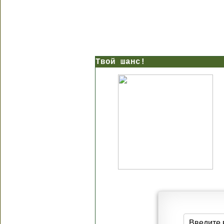
Твой шанс!