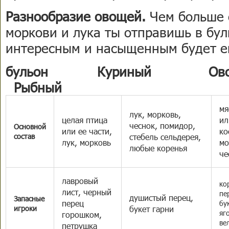
Разнообразие овощей.
Чем больше 
моркови и лука ты отправишь в бул
интересным и насыщенным будет ег
бульон
Куриный
О
Рыбный
мя
лук, морковь,
целая птица
ил
чеснок, помидор,
Основной
или ее части,
ко
состав
стебель сельдерея,
лук, морковь
мо
любые коренья
че
лавровый
ко
лист, черный
пе
душистый перец,
Запасные
перец
бу
игроки
букет гарни
яг
горошком,
ве
петрушка