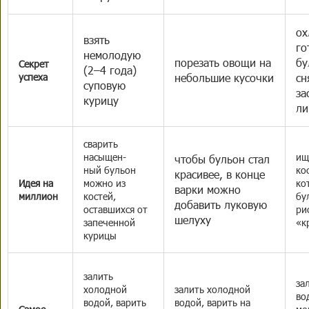
ох
взять
го
немолодую
порезать овощи на
бу
Секрет
(2–4 года)
успеха
небольшие кусочки
сн
суповую
за
курицу
ли
сварить
насыщен-
ищ
чтобы бульон стал
ный бульон
ко
красивее, в конце
Идея на
можно из
ко
варки можно
миллион
костей,
бу
добавить луковую
оставшихся от
ри
шелуху
запеченной
«к
курицы
залить
за
холодной
залить холодной
во
водой, варить
водой, варить на