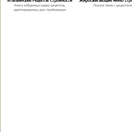
Итальянские Рецепты Стройности
Жиросжигающие меню стр
Книга избранных видео-рецептов,
Полное меню с рецептам
адаптированных для стройнеющих