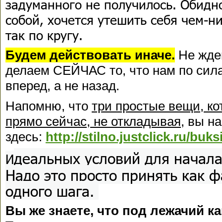
задуманного не получилось. Обидно
собой, хочется утешить себя чем-ни
так по кругу.
Будем действовать иначе.
Не жде
делаем СЕЙЧАС то, что нам по сила
вперед, а не назад.
Напомню, что
три простые вещи, к
прямо сейчас, не откладывая
, вы н
здесь:
http://stilno.justclick.ru/buks
деальных условий для начала
И
Надо это просто принять как фа
одного шага.
Вы же знаете, что под лежачий к