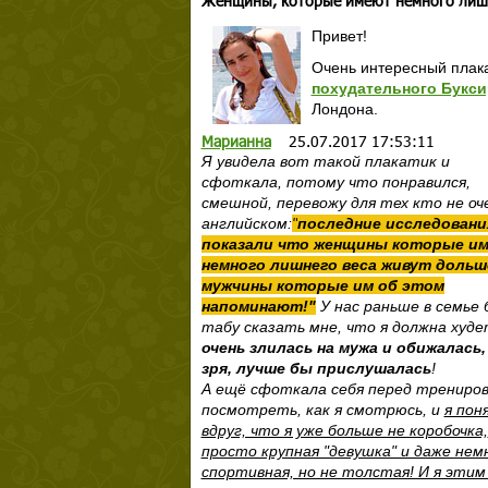
Женщины, которые имеют немного лишн
Привет!
Очень интересный плака
похудательного Букси
Лондона.
Марианна
25.07.2017 17:53:11
Я увидела вот такой плакатик и
сфоткала, потому что понравился,
смешной, перевожу для тех кто не оч
английском:
"
последние исследовани
показали что женщины которые и
немного лишнего веса живут дольш
мужчины которые им об этом
напоминают!"
У нас раньше в семье 
табу сказать мне, что я должна худе
очень злилась на мужа и обижалась,
зря, лучше бы прислушалась
!
А ещё сфоткала себя перед трениров
посмотреть, как я смотрюсь, и
я пон
вдруг, что я уже больше не коробочка,
просто крупная "девушка" и даже нем
спортивная, но не толстая! И я этим