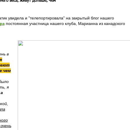
его веса, живут дольше, чем
тик увидела и "телепортировала" на закрытый блог нашего
ра
постоянная участница нашего клуба, Марианна из канадского
ень в
я
меют
е чем
было
ть, я
 а
кой,
яла
ного
 очень