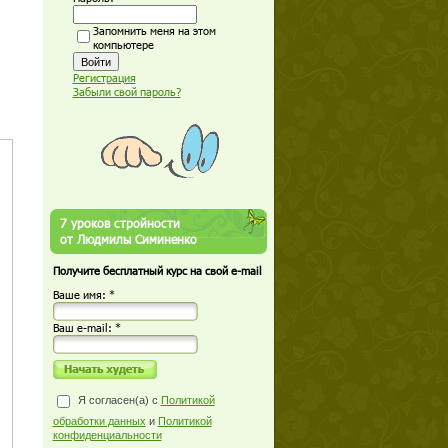
Запомнить меня на этом
компьютере
Регистрация
Забыли свой пароль?
7 уроков стройности
от Людмилы Симиненко
Получите бесплатный курс на свой e-mail
Ваше имя: *
Ваш е-mail: *
Я согласен(а) с
Политикой
обработки данных
и
Политикой
конфиденциальности