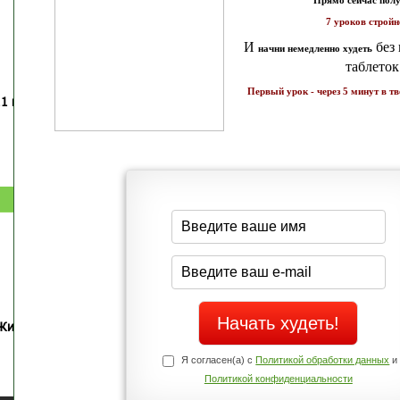
Прямо сейчас получи мои
7 уроков стройности
И
без голодных дие
начни немедленно худеть
таблеток
Первый урок - через 5 минут в твоем почтовом ящ
1 каратов стройности для занятых
Как запустить жиросжигание з
бизнес-леди
дней
Простая система похудения
Готовый план-сценарий
Жиросжигающие меню стройности
Экспресс-рецепты для худею
Полное меню с рецептами
Экономьте время и Стройнейте Вкусн
Я согласен(а) с
Политикой обработки данных
и
Политикой конфиденциальности