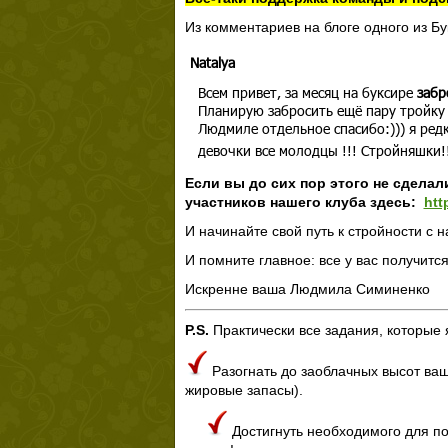
Из комментариев на блоге одного из Бу
Natalya
Всем привет, за месяц на буксире
забр
Планирую забросить ещё пару тройку 
Людмиле отдельное спасибо:))) я редк
девочки все молодцы !!! Стройняшки!!
Если вы до сих пор этого не сделал
участников нашего клуба здесь:
htt
И начинайте свой путь к стройности с н
И помните главное: все у вас получится
Искренне ваша Людмила Симиненко
P.S.
Практически все задания, которые 
Разогнать до заоблачных высот ваш
жировые запасы).
Достигнуть необходимого для по