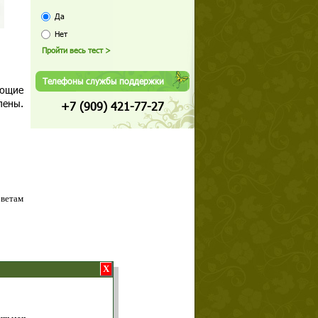
Да
Нет
Телефоны службы поддержки
еющие
лены.
+7 (909) 421-77-27
оветам
X