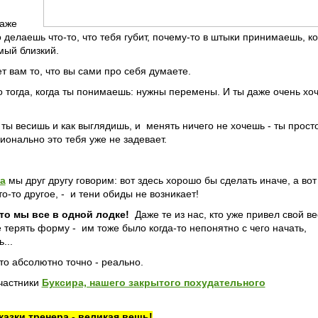
даже
 делаешь что-то, что тебя губит, почему-то в штыки принимаешь, ко
мый близкий.
ет вам то, что вы сами про себя думаете.
 тогда, когда ты понимаешь: нужны перемены. И ты даже очень хо
.
о ты весишь и как выглядишь, и менять ничего не хочешь - ты прост
ионально это тебя уже не задевает.
а
мы друг другу говорим: вот здесь хорошо бы сделать иначе, а вот 
о-то другое, - и тени обиды не возникает!
то мы все в одной лодке!
Даже те из нас, кто уже привел свой ве
е терять форму - им тоже было когда-то непонятно с чего начать,
ь...
то абсолютно точно - реально.
частники
Буксира, нашего закрытого похудательного
азки тренера - великая вещь!