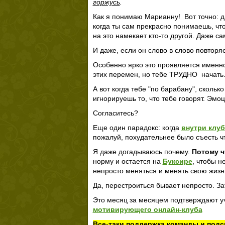
горжусь
.
Как я понимаю Марианну! Вот точно: 
когда ты сам прекрасно понимаешь, что
на это намекает кто-то другой. Даже са
И даже, если он слово в слово повторя
Особенно ярко это проявляется именно
этих перемен, но тебе ТРУДНО начать
А вот когда тебе "по барабану", скольк
игнорируешь то, что тебе говорят. Эмоц
Согласитесь?
Еще один парадокс: когда
внутри клуб
пожалуй, похудательнее было съесть чт
Я даже догадываюсь почему.
Потому ч
норму и остается на
Буксире
, чтобы н
непросто меняться и менять свою жизн
Да, перестроиться бывает непросто. За
Это месяц за месяцем подтверждают у
мотивирующего онлайн-клуба
Все-таки поддержка команды и подск