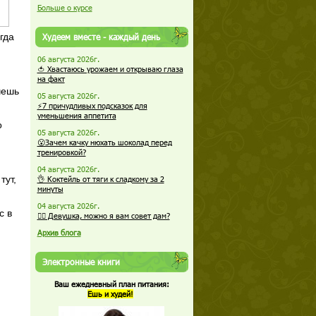
Больше о курсе
гда
Худеем вместе - каждый день
06 августа 2026г.
🍅 Хвастаюсь урожаем и открываю глаза
на факт
чешь
05 августа 2026г.
⚡7 причудливых подсказок для
уменьшения аппетита
о
05 августа 2026г.
😮Зачем качку нюхать шоколад перед
тренировкой?
04 августа 2026г.
тут,
👌 Коктейль от тяги к сладкому за 2
минуты
04 августа 2026г.
с в
🏋️‍♀️ Девушка, можно я вам совет дам?
Архив блога
Электронные книги
Ваш ежедневный план питания:
Ешь и худей!