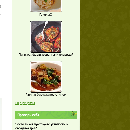
!
о.
ПлоризО
Паприка, фаршированная чечевицей
Рагу из баклажанов с нутом
Еще рецепты
Проверь себя
Часто ли вы чувствуете усталость в
середине дня?