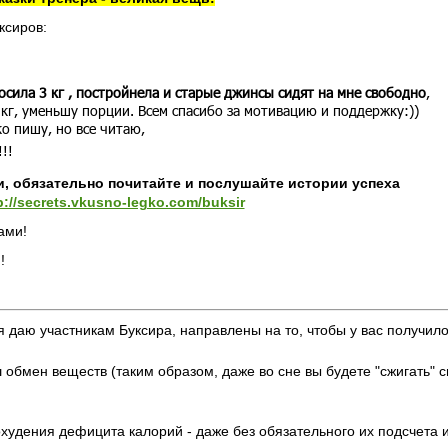
ксиров:
осила 3 кг , постройнела и старые джинсы сидят на мне свободно
,
кг, уменьшу порции. Всем спасибо за мотивацию и поддержку:))
о пишу, но все читаю,
!!
и, обязательно почитайте и послушайте истории успеха
p://secrets.vkusno-legko.com/buksir
ами!
!
я даю участникам Буксира, направлены на то, чтобы у вас получило
 обмен веществ (таким образом, даже во сне вы будете "сжигать" с
худения дефицита калорий - даже без обязательного их подсчета и