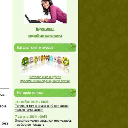
Видео-урок+
подробная карта-схема
Каталог книг и курсов
Каталог книг и курсов
проекта Живи вкусно, живи легко!
Истории успеха
сь:
16 ноября 2015г. 18:28
вои
Теперь я точно знаю: в 40 лет жизнь
только начинается!
7 августа 2014г. 08:53
Знакомые удивлялись, как мне удалось
 без
так быстро похудеть