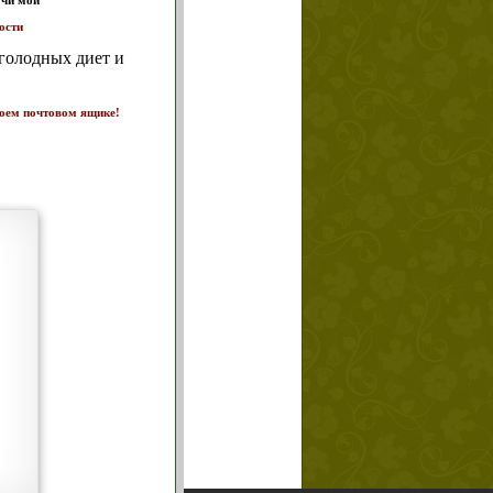
т и
ике!
а 7
щих
о!