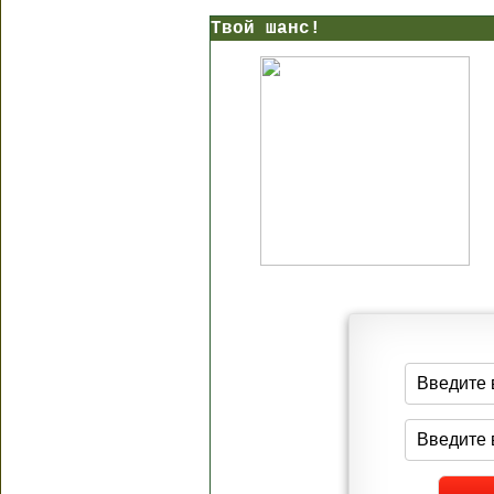
Твой шанс!