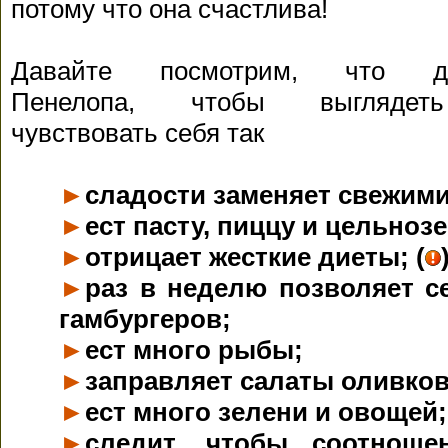
потому что она счастлива!
Давайте посмотрим, что де
Пенелопа, чтобы выгляде
чувствовать себя так
►
сладости заменяет свежим
►
ест пасту, пиццу и цельноз
►
отрицает жесткие диеты; (
►
раз в неделю позволяет с
гамбургеров;
►
ест много рыбы;
►
заправляет салаты оливко
►
ест много зелени и овощей;
►
следит, чтобы соотноше