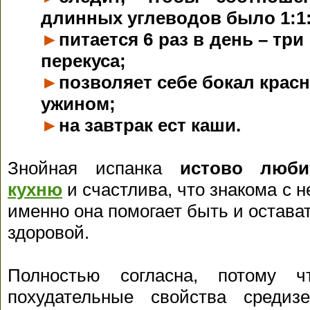
длинных углеводов было 1:1:
►
питается 6 раз в день – тр
перекуса;
►
позволяет себе бокал красн
ужином;
►
на завтрак ест каши.
Знойная испанка
истово лю
кухню
и счастлива, что знакома с не
именно она помогает быть и остават
здоровой.
Полностью согласна, потому 
похудательные свойства средиз