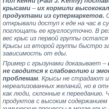
Пол Кенни (Paul J. Kenny) поста
крысами
–
их кормили высокока
продуктами из супермаркетов.
О
открывали доступ к еде на час в с
поглощать ее круглосуточно. В р
вес крыс из первой группы остался
Крысы из второй группы быстро з
зависимость от еды.
Пример с грызунами доказывает –
не сводится к слабоволию и эм
проблемам
. Крысы не страдают и
нереализованных желаний, но в от
как люди, склонные к перееданию.
продуктов с высоким содержанием 
химические процессы в мозге крыс 