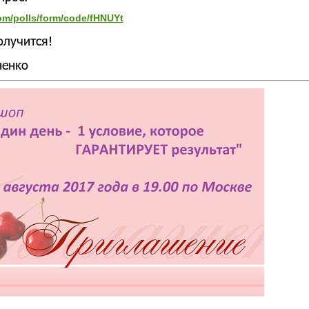
om/polls/form/code/fHNUYt
олучится!
ненко