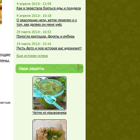
4 апреля 2013г. 12:59
Как я перестала бояться еды и похудела
9 апреля 2012г. 10:18
О революции цели, ветре перемен и о
том, как далеко он меня унёс
29 марта 2012г. 16:53
Помогли картошка, фрукты и имбирь
19 марта 2012г. 15:16
Пусть фото и моя история вас вдохновят!
еющие
Еще истории успеха
лены.
Наши рецепты
оветам
Чатни из крыжовника