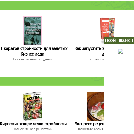
нс!
1 каратов стройности для занятых
Как запустить жиросжигание з
бизнес-леди
дней
Простая система похудения
Готовый план-сценарий
Прямо сейчас получи мои
7 уроков стройности
И
без голодных дие
начни немедленно худеть
таблеток
Первый урок - через 5 минут в твоем почтовом ящ
Жиросжигающие меню стройности
Экспресс-рецепты для худею
Полное меню с рецептами
Экономьте время и Стройнейте Вкусн