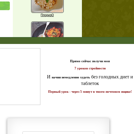
ПлоризО
X
а 7
Паприка, фаршированная чечевицей
т и
ике!
Рагу из баклажанов с нутом
Еще рецепты
Проверь себя
щих
Часто ли вы чувствуете усталость в
о!
середине дня?