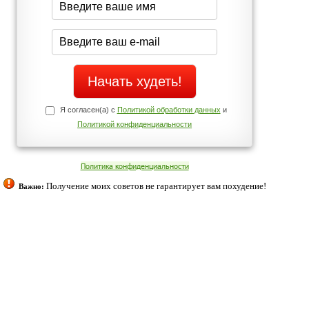
Да
Нет
Телефоны службы поддержки
+7 (909) 421-77-27
ованием cookies. Оставаясь с нами, вы соглашаетесь с нашей
 браузера.
Согласен
ательно вы
 фигуру и