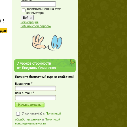
Запомнить меня на этом
компьютере
йн!
Регистрация
Забыли свой пароль?
один
7 уроков стройности
от Людмилы Симиненко
Получите бесплатный курс на свой e-mail
Ваше имя: *
Ваш е-mail: *
Я согласен(а) с
Политикой
обработки данных
и
Политикой
конфиденциальности