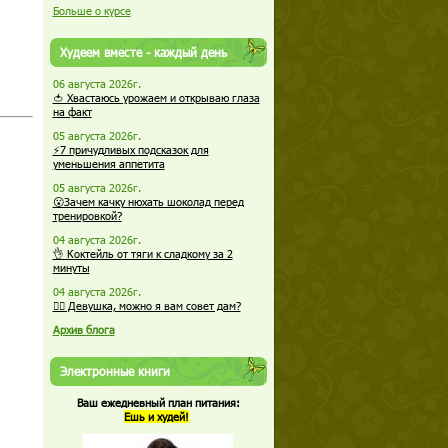
Больше о курсе
Худеем вместе - каждый день
06 августа 2026г.
🍅 Хвастаюсь урожаем и открываю глаза
на факт
05 августа 2026г.
⚡7 причудливых подсказок для
уменьшения аппетита
05 августа 2026г.
😮Зачем качку нюхать шоколад перед
тренировкой?
04 августа 2026г.
👌 Коктейль от тяги к сладкому за 2
минуты
04 августа 2026г.
🏋️‍♀️ Девушка, можно я вам совет дам?
Архив блога
Электронные книги
Ваш ежедневный план питания:
Ешь и худей!