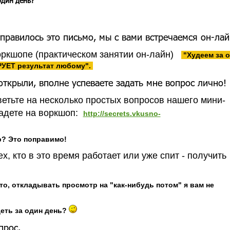
один день?"
тправилось это письмо, мы с вами встречаемся он-ла
ркшопе (практическом занятии он-лайн)
"Худеем за 
РУЕТ результат любому".
открыли, вполне успеваете задать мне вопрос лично!
ветьте на несколько простых вопросов нашего мини-
падете на воркшоп:
http://secrets.vkusno-
р? Это поправимо!
х, кто в это время работает или уже спит - получить
что, откладывать просмотр на "как-нибудь потом" я вам не
еть за один день?
опрос.