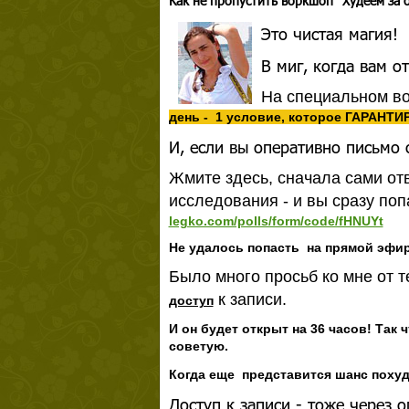
Как не пропустить воркшоп "Худеем за 
Это чистая магия!
В миг, когда вам о
На специальном во
день - 1 условие, которое ГАРАНТИ
И, если вы оперативно письмо 
Жмите здесь, сначала сами от
исследования - и вы сразу по
legko.com/polls/form/code/fHNUYt
Не удалось попасть на прямой эфи
Было много просьб ко мне от те
к записи.
доступ
И он будет открыт на 36 часов! Так 
советую.
Когда еще представится шанс похуд
Доступ к записи - тоже через 