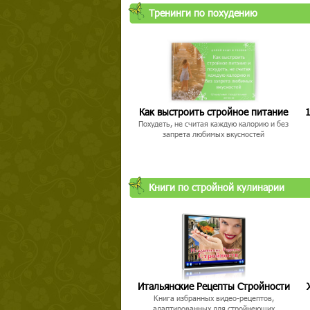
Тренинги по похудению
Твой ша
Как выстроить стройное питание
1
Похудеть, не считая каждую калорию и без
запрета любимых вкусностей
Книги по стройной кулинарии
Итальянские Рецепты Стройности
Книга избранных видео-рецептов,
адаптированных для стройнеющих