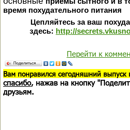
основные
приемы сытного и в т
время похудательного питания
Цепляйтесь за ваш похуд
здесь:
http://secrets.vkusn
Перейти к комме
Поделиться…
В
ам понравился сегодняшний выпуск 
спасибо
, нажав на кнопку "Поделит
друзьям.