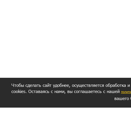
Полити
Получение моих 
Важно:
Ваш результат зависит от вашей мотивации
следуете моим советам из писем и книг.
Главное, что должно у вас быть - вер
желание заботься о своем здоровье.
Удачи! Искрен
Чтобы сделать сайт удобнее, осуществляется обработка и
cookies. Оставаясь с нами, вы соглашаетесь с нашей
полит
вашего 
СЕКРЕТНЫЙ РАЗДЕЛ
ВОПРОС-ОТВЕТ
ОБ АВТОРЕ