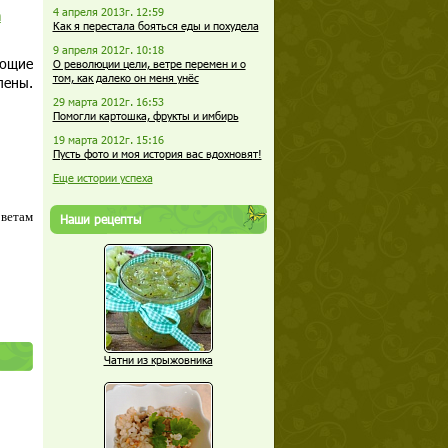
4 апреля 2013г. 12:59
а
Как я перестала бояться еды и похудела
9 апреля 2012г. 10:18
еющие
О революции цели, ветре перемен и о
том, как далеко он меня унёс
лены.
29 марта 2012г. 16:53
Помогли картошка, фрукты и имбирь
19 марта 2012г. 15:16
Пусть фото и моя история вас вдохновят!
Еще истории успеха
оветам
Наши рецепты
Чатни из крыжовника