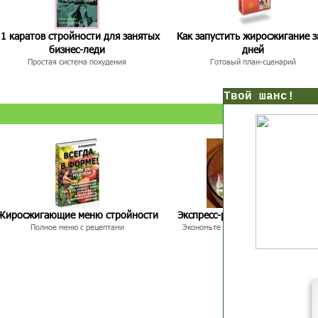
1 каратов стройности для занятых
Как запустить жиросжигание з
бизнес-леди
дней
Простая система похудения
Готовый план-сценарий
нс!
Прямо сейчас получи мои
7 уроков стройности
И
без голодных дие
начни немедленно худеть
таблеток
Жиросжигающие меню стройности
Экспресс-рецепты для худею
Первый урок - через 5 минут в твоем почтовом ящ
Полное меню с рецептами
Экономьте время и Стройнейте Вкусн