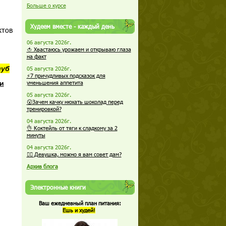
Больше о курсе
Худеем вместе - каждый день
ктов
06 августа 2026г.
🍅 Хвастаюсь урожаем и открываю глаза
на факт
луб
05 августа 2026г.
⚡7 причудливых подсказок для
и
уменьшения аппетита
05 августа 2026г.
😮Зачем качку нюхать шоколад перед
тренировкой?
04 августа 2026г.
👌 Коктейль от тяги к сладкому за 2
минуты
04 августа 2026г.
🏋️‍♀️ Девушка, можно я вам совет дам?
Архив блога
Электронные книги
Ваш ежедневный план питания:
Ешь и худей!