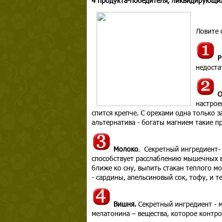
4 продукта-победителя, ликвидирующих
Ловите 
Р
недоста
О
настрое
спится крепче. С орехами одна только з
альтернатива - богаты магнием такие пр
Молоко
. Секретный ингредиент-
способствует расслаблению мышечных в
ближе ко сну, выпить стакан теплого м
- сардины, апельсиновый сок, тофу, и т
Вишня.
Секретный ингредиент - 
мелатонина – вещества, которое контро