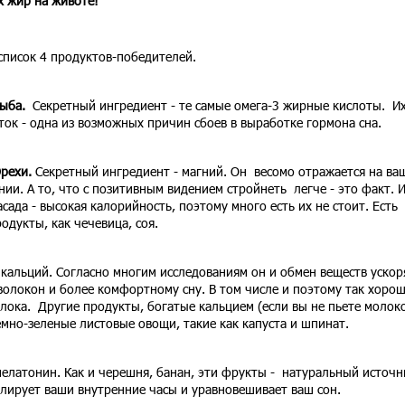
 жир на животе!
список 4 продуктов-победителей.
ыба.
Секретный ингредиент - те самые омега-3 жирные кислоты. И
ток - одна из возможных причин сбоев в выработке гормона сна.
рехи.
Секретный ингр
едиент - магний. Он весомо отражается на ва
нии. А то, что с позитивным видением стройнеть легче - это факт. 
асада - высокая калорийность, поэтому много есть их не стоит. Есть
одукты, как чечевица, соя.
 кальций.
Согласно многим исследованиям он и обмен веществ ускор
олокон и более комфортному сну. В том числе и поэтому так хорош
олока. Другие продукты, богатые кальцием (если вы не пьете молок
емно-зеленые листовые овощи, такие как капуста и шпинат.
мелатонин
. Как и черешня, банан, эти фрукты - натуральный источ
лирует ваши внутренние часы и уравновешивает ваш сон.