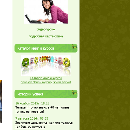
Видео-урок+
подробная карта-схема
Каталог книг и курсов
Каталог книг и курсов
проекта Живи вкусно, живи легко!
Истории успеха
16 ноября 2015г. 18:28
Теперь я точно знаю: в 40 лет жизнь
только начинается!
7 августа 2014г. 08:53
Знакомые удивлялись, как мне удалось
так быстро похудеть