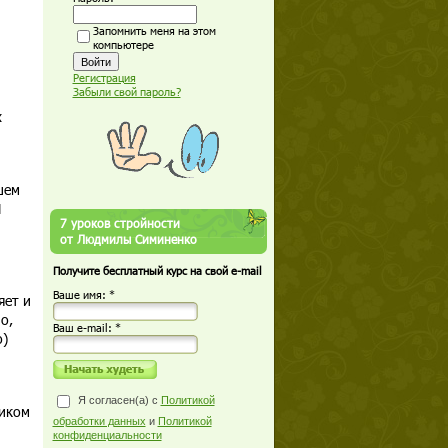
Запомнить меня на этом
компьютере
Регистрация
Забыли свой пароль?
х
шем
И
7 уроков стройности
от Людмилы Симиненко
Получите бесплатный курс на свой e-mail
Ваше имя: *
яет и
о,
Ваш е-mail: *
о)
Я согласен(а) с
Политикой
ником
обработки данных
и
Политикой
конфиденциальности