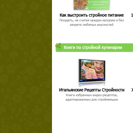
Как выстроить стройное питание
1
Похудеть, не считая каждую калорию и без
запрета любимых вкусностей
Твой ша
Книги по стройной кулинарии
Итальянские Рецепты Стройности
Книга избранных видео-рецептов,
адаптированных для стройнеющих