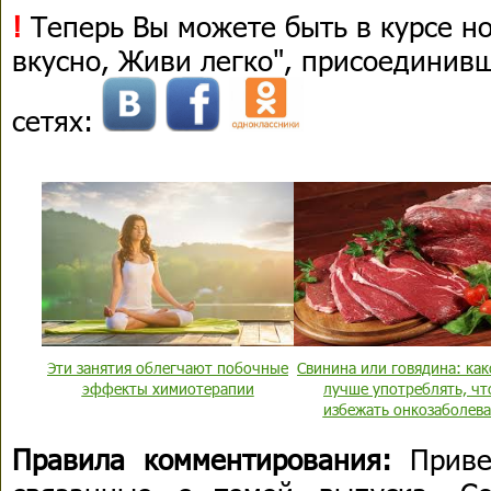
!
Теперь Вы можете быть в курсе н
вкусно, Живи легко", присоединив
сетях:
Эти занятия облегчают побочные
Свинина или говядина: как
эффекты химиотерапии
лучше употреблять, ч
избежать онкозаболев
Правила комментирования:
Приве