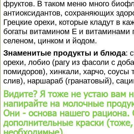
фруктов. В таком меню много биоф
антиоксидантов, сохраняющих здоро
Грецкие орехи, которые кладут в ка
богаты витамином Е и витаминами г
селеном, цинком и йодом.
Знаменитые продукты и блюда
: 
орехи, лобио (рагу из фасоли с доб
помидоров), хинкали, харчо, соусы
слив), наршараб (гранатовый), сацив
Видите? Я тоже не устаю вам 
напирайте на молочные проду
Они - основа нашего рациона. 
дополнительные краски (тоже,
необходимые).