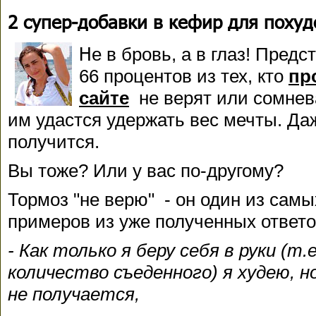
2 супер-добавки в кефир для поху
Н
е в бровь, а в глаз! Предс
66 процентов из тех, кто
пр
сайте
не верят или сомнева
им удастся удержать вес мечты. Да
получится.
Вы тоже? Или у вас по-другому?
Тормоз "не верю" - он один из самы
примеров из уже полученных ответо
- Как только я беру себя в руки (т
количество съеденного) я худею, н
не получается,