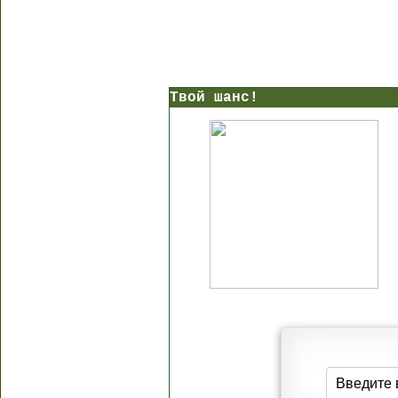
Твой шанс!