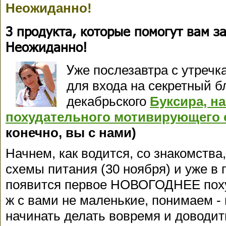
Неожиданно!
3 продукта, которые помогут вам зас
Неожиданно!
У
же послезавтра с утречк
для входа на секретный б
декабрьского
Буксира, н
похудательного мотивирующего 
конечно, вы с нами)
Начнем, как водится, со знакомства
схемы питания (30 ноября) и уже в п
появится первое НОВОГОДНЕЕ поху
ж с вами не маленькие, понимаем -
начинать делать вовремя и доводить