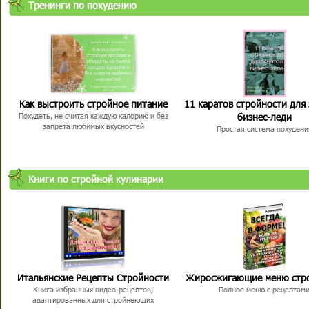
Тренинги по похудению
Как выстроить стройное питание
11 каратов стройности для
бизнес-леди
Похудеть, не считая каждую калорию и без
запрета любимых вкусностей
Простая система похудени
Книги по стройной кулинарии
Итальянские Рецепты Стройности
Жиросжигающие меню стр
Книга избранных видео-рецептов,
Полное меню с рецептам
адаптированных для стройнеющих